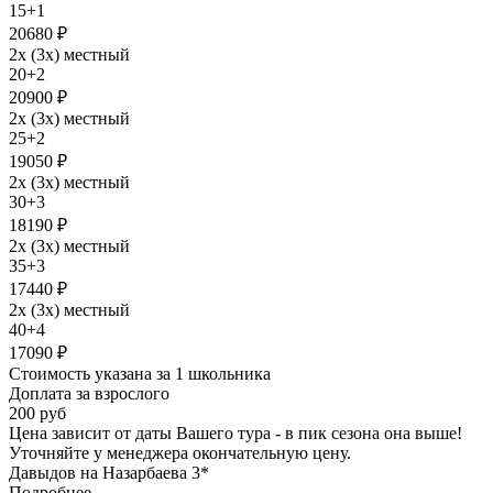
15+1
20680 ₽
2х (3х) местный
20+2
20900 ₽
2х (3х) местный
25+2
19050 ₽
2х (3х) местный
30+3
18190 ₽
2х (3х) местный
35+3
17440 ₽
2х (3х) местный
40+4
17090 ₽
Стоимость указана за 1 школьника
Доплата за взрослого
200 руб
Цена зависит от даты Вашего тура - в пик сезона она выше!
Уточняйте у менеджера окончательную цену.
Давыдов на Назарбаева 3*
Подробнее