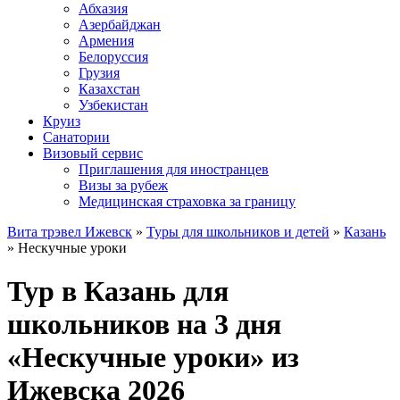
Абхазия
Азербайджан
Армения
Белоруссия
Грузия
Казахстан
Узбекистан
Круиз
Санатории
Визовый сервис
Приглашения для иностранцев
Визы за рубеж
Медицинская страховка за границу
Вита трэвел Ижевск
»
Туры для школьников и детей
»
Казань
» Нескучные уроки
Тур в Казань для
школьников на 3 дня
«Нескучные уроки» из
Ижевска 2026