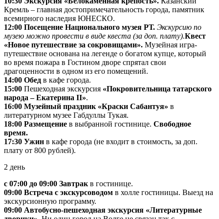
10:30 Экскурсия «Белокаменная крепость».
Казанский
Кремль – главная достопримечательность города, памятник
всемирного наследия ЮНЕСКО.
12:00 Посещение Национального музея РТ.
Экскурсию по
музею можно провести в виде квеста (за доп. плату).
Квест
«Новое путешествие за сокровищами».
Музейная игра-
путешествие основана на легенде о богатом купце, который
во время пожара в Гостином дворе спрятал свои
драгоценности в одном из его помещений.
14:00 Обед
в кафе города.
15:00
Пешеходная экскурсия
«Покровительница татарского
народа – Екатерина II»
.
16:00 Музейный праздник «Краски Сабантуя»
в
литературном музее Габдуллы Тукая.
18:00 Размещение
в выбранной гостинице.
Свободное
время.
17:30 Ужин
в кафе города (не входит в стоимость, за доп.
плату от 800 рублей).
2 день
с 07:00 до 09:00 Завтрак
в гостинице.
09:00 Встреча с экскурсоводом
в холле гостиницы. Выезд на
экскурсионную программу.
09:00 Автобусно-пешеходная экскурсия «Литературные
дворики».
Ни один город на Волге не связан так с