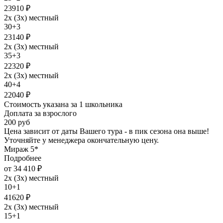
23910 ₽
2х (3х) местный
30+3
23140 ₽
2х (3х) местный
35+3
22320 ₽
2х (3х) местный
40+4
22040 ₽
Стоимость указана за 1 школьника
Доплата за взрослого
200 руб
Цена зависит от даты Вашего тура - в пик сезона она выше!
Уточняйте у менеджера окончательную цену.
Мираж 5*
Подробнее
от 34 410 ₽
2х (3х) местный
10+1
41620 ₽
2х (3х) местный
15+1