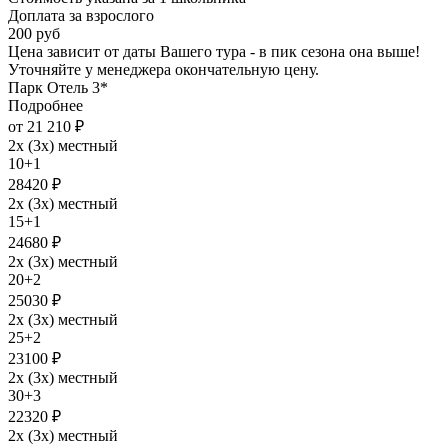
Доплата за взрослого
200 руб
Цена зависит от даты Вашего тура - в пик сезона она выше!
Уточняйте у менеджера окончательную цену.
Парк Отель 3*
Подробнее
от 21 210 ₽
2х (3х) местный
10+1
28420 ₽
2х (3х) местный
15+1
24680 ₽
2х (3х) местный
20+2
25030 ₽
2х (3х) местный
25+2
23100 ₽
2х (3х) местный
30+3
22320 ₽
2х (3х) местный