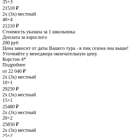
35+3
21510 ₽
2х (3х) местный
40+4
21210 ₽
Стоимость указана за 1 школьника
Доплата за взрослого
200 руб
Цена зависит от даты Вашего тура - в пик сезона она выше!
Уточняйте у менеджера окончательную цену.
Корстон 4*
Подробнее
от 22 040 ₽
2х (3х) местный
10+1
29250 ₽
2х (3х) местный
15+1
25480 ₽
2х (3х) местный
20+2
25850 ₽
2х (3х) местный
25+2