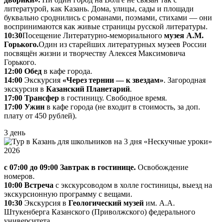
литературой, как Казань. Дома, улицы, сады и площади
буквально сроднились с романами, поэмами, стихами — они
воспринимаются как живые страницы русской литературы.
10:30
Посещение Литературно-мемориального
музея А.М.
Горького.
Один из старейших литературных музеев России
посвящён жизни и творчеству Алексея Максимовича
Горького.
12:00 Обед
в кафе города.
14:00
Экскурсия
«Через тернии — к звездам»
. Загородная
экскурсия в
Казанский Планетарий
.
17:00 Трансфер
в гостиницу. Свободное время.
17:00 Ужин
в кафе города (не входит в стоимость, за доп.
плату от 450 рублей).
3 день
с 07:00 до 09:00 Завтрак в гостинице.
Освобождение
номеров.
10:00 Встреча
с экскурсоводом в холле гостиницы, выезд на
экскурсионную программу с вещами.
10:30
Экскурсия в
Геологический музей
им. А.А.
Штукенберга Казанского (Приволжского) федерального
университета.