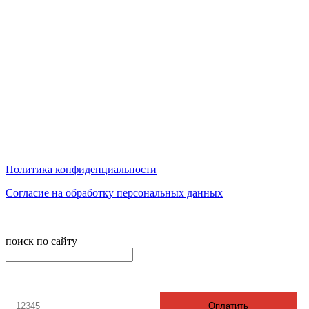
г.Ижевск. ул.Коммунаров 244, 2 этаж, офис 205
телефон: 8 3412 20 88 08
График работы: с 9:00 до 17:00
Суббота - выходной воскресенье - выходной.
Обед с 12:00 до 13:00
Политика конфиденциальности
Согласие на обработку персональных данных
© 2008-2024 - Администратор сайта ООО ТК "Вита трэвел",
ИНН 7452023824
поиск по сайту
онлайн оплата
Введите номер счета / договора
Оплатить