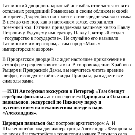
Гатчинский дворцово-парковый ансамбль отличается от всех
остальных резиденций Романовых и своим обликом и своей
историей. Дворец был построен в стиле средневекового замка.
В нем до сих пор, как в настоящем замке, сохранился
поземный ход. Гатчина принадлежала великому князю Павлу
Петровичу, будущему императору Павлу I, который создал
«государство в государстве». Не случайно его называли
Гатчинским императором, а сам город «Малым
императорским двором».
В Приоратском дворце Вас ждет настоящее приключение в
атмосфере средневекового замка. В сопровождении Храброго
Рыцаря и Прекрасной Дамы, вы научитесь читать древние
шифры, исследуете тайные ходы Приората, разгадаете все
символы замка.
—
ИЛИ Автобусная экскурсия в Петергоф «Там блещут
серебром фонтаны…»
с посещением
Царицына и Ольгина
павильонов, экскурсией по Нижнему парку и
путешествием на механическом поезде в парк
«Александрия».
Царицын павильон
был построен архитектором А. И.
Штакеншнейдером для императрицы Александры Федоровны
во время благоустройства территории южнее Верхнего сада.