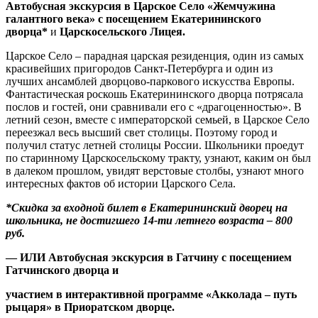
Автобусная экскурсия в Царское Село «Жемчужина
галантного века» с посещением Екатерининского
дворца*
и
Царскосельского Лицея.
Царское Село – парадная царская резиденция, один из самых
красивейших пригородов Санкт-Петербурга и один из
лучших ансамблей дворцово-паркового искусства Европы.
Фантастическая роскошь Екатерининского дворца потрясала
послов и гостей, они сравнивали его с «драгоценностью». В
летний сезон, вместе с императорской семьей, в Царское Село
переезжал весь высший свет столицы. Поэтому город и
получил статус летней столицы России. Школьники проедут
по старинному Царскосельскому тракту, узнают, каким он был
в далеком прошлом, увидят верстовые столбы, узнают много
интересных фактов об истории Царского Села.
*Скидка за входной билет в Екатерининский дворец на
школьника, не достигшего 14-ти летнего возраста – 800
руб.
— ИЛИ Автобусная экскурсия в Гатчину с посещением
Гатчинского дворца и
участием в интерактивной программе «Акколада – путь
рыцаря» в Приоратском дворце.