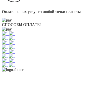
Оплата наших услуг из любой точки планеты
СПОСОБЫ ОПЛАТЫ
г.Ижевск. ул.Коммунаров 244, 2 этаж, офис 205
телефон: 8 3412 20 88 08
График работы: с 9:00 до 17:00
Суббота - выходной воскресенье - выходной.