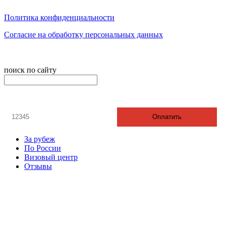
Обед с 12:00 до 13:00
Политика конфиденциальности
Согласие на обработку персональных данных
© 2008-2024 - Администратор сайта ООО ТК "Вита трэвел",
ИНН 7452023824
поиск по сайту
онлайн оплата
Введите номер счета / договора
Оплатить
За рубеж
По России
Визовый центр
Отзывы