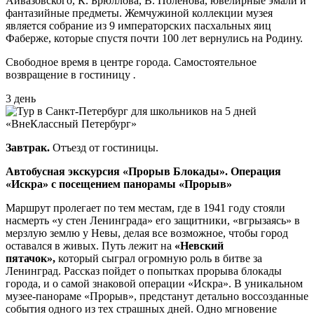
Айвазовского, К. Брюллова, В. Поленова, ювелирные эмали и
фантазийные предметы. Жемчужиной коллекции музея
является собрание из 9 императорских пасхальных яиц
Фаберже, которые спустя почти 100 лет вернулись на Родину.
Свободное время в центре города. Самостоятельное
возвращение в гостиницу
.
3 день
Завтрак.
Отъезд от гостиницы.
Автобусная экскурсия «Прорыв Блокады». Операция
«Искра» с посещением панорамы «Прорыв»
Маршрут пролегает по тем местам, где в 1941 году стояли
насмерть «у стен Ленинграда» его защитники, «вгрызаясь» в
мерзлую землю у Невы, делая все возможное, чтобы город
оставался в живых. Путь лежит на
«Невский
пятачок»,
который сыграл огромную роль в битве за
Ленинград. Рассказ пойдет о попытках прорыва блокады
города, и о самой знаковой операции «Искра». В уникальном
музее-панораме «Прорыв», предстанут детально воссозданные
события одного из тех страшных дней. Одно мгновение