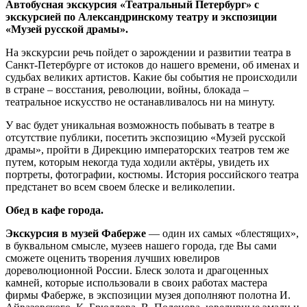
Автобусная экскурсия «Театральный Петербург» с
экскурсией по Александринскому театру и экспозиции
«Музей русской драмы».
На экскурсии речь пойдет о зарождении и развитии театра в
Санкт-Петербурге от истоков до нашего времени, об именах и
судьбах великих артистов. Какие бы события не происходили
в стране – восстания, революции, войны, блокада –
театральное искусство не останавливалось ни на минуту.
У вас будет уникальная возможность побывать в театре в
отсутствие публики, посетить экспозицию «Музей русской
драмы», пройти в Дирекцию императорских театров тем же
путем, которым некогда туда ходили актёры, увидеть их
портреты, фотографии, костюмы. История российского театра
предстанет во всем своем блеске и великолепии.
Обед в кафе города.
Экскурсия в музей Фаберже
— один их самых «блестящих»,
в буквальном смысле, музеев нашего города, где Вы сами
сможете оценить творения лучших ювелиров
дореволюционной России. Блеск золота и драгоценных
камней, которые использовали в своих работах мастера
фирмы Фаберже, в экспозиции музея дополняют полотна И.