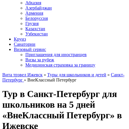
Абхазия
Азербайджан
Армения
Белоруссия
Грузия
Казахстан
Узбекистан
Круиз
Санатории
Визовый сервис
Приглашения для иностранцев
Визы за рубеж
Медицинская страховка за границу
Вита трэвел Ижевск
»
Туры для школьников и детей
»
Санкт-
Петербург
» ВнеКлассный Петербург
Тур в Санкт-Петербург для
школьников на 5 дней
«ВнеКлассный Петербург» в
Ижевске