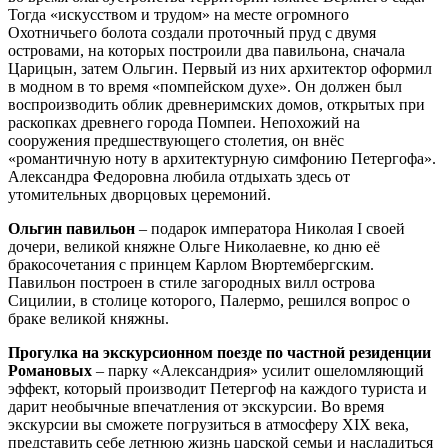
Тогда «искусством и трудом» на месте огромного
Охотничьего болота создали проточный пруд с двумя
островами, на которых построили два павильона, сначала
Царицын, затем Ольгин. Первый из них архитектор оформил
в модном в то время «помпейском духе». Он должен был
воспроизводить облик древнеримских домов, открытых при
раскопках древнего города Помпеи. Непохожий на
сооружения предшествующего столетия, он внёс
«романтичную ноту в архитектурную симфонию Петергофа».
Александра Федоровна любила отдыхать здесь от
утомительных дворцовых церемоний.
Ольгин павильон
– подарок императора Николая I своей
дочери, великой княжне Ольге Николаевне, ко дню её
бракосочетания с принцем Карлом Вюртембергским.
Павильон построен в стиле загородных вилл острова
Сицилии, в столице которого, Палермо, решился вопрос о
браке великой княжны.
Прогулка на экскурсионном поезде по частной резиденции
Романовых
– парку «Александрия» усилит ошеломляющий
эффект, который производит Петергоф на каждого туриста и
дарит необычные впечатления от экскурсии. Во время
экскурсии вы сможете погрузиться в атмосферу XIX века,
представить себе летнюю жизнь царской семьи и насладиться