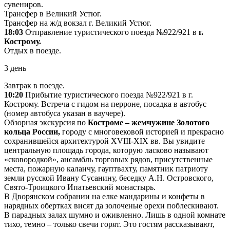
сувениров.
Трансфер в Великий Устюг.
Трансфер на ж/д вокзал г. Великий Устюг.
18:03
Отправление туристического поезда №922/921 в
г.
Кострому.
Отдых в поезде.
3 день
Завтрак в поезде.
10:20
Прибытие туристического поезда №922/921 в г.
Кострому. Встреча с гидом на перроне, посадка в автобус
(номер автобуса указан в ваучере).
Обзорная экскурсия по
Костроме – жемчужине Золотого
кольца России,
городу с многовековой историей и прекрасно
сохранившейся архитектурой XVIII-XIX вв. Вы увидите
центральную площадь города, которую ласково называют
«сковородкой», ансамбль торговых рядов, присутственные
места, пожарную каланчу, гауптвахту, памятник патриоту
земли русской Ивану Сусанину, беседку А.Н. Островского,
Свято-Троицкого Ипатьевский монастырь.
В Дворянском собрании на елке мандарины и конфеты в
нарядных обертках висят да золоченые орехи поблескивают.
В парадных залах шумно и оживленно. Лишь в одной комнате
тихо, темно – только свечи горят. Это гостям рассказывают,