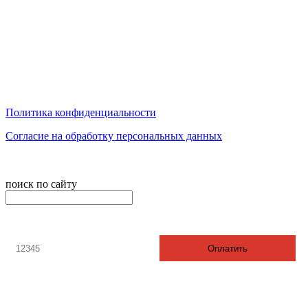
телефон: 8 3412 20 88 08
График работы: с 9:00 до 17:00
Суббота - выходной воскресенье - выходной.
Обед с 12:00 до 13:00
Политика конфиденциальности
Согласие на обработку персональных данных
© 2008-2024 - Администратор сайта ООО ТК "Вита трэвел",
ИНН 7452023824
поиск по сайту
онлайн оплата
Введите номер счета / договора
Оплатить
За рубеж
По России
Визовый центр