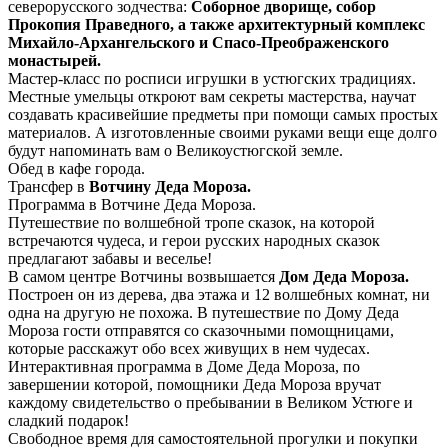
северорусского зодчества:
Соборное дворище, собор
Прокопия Праведного, а также архитектурный комплекс
Михайло-Архангельского и Спасо-Преображенского
монастырей.
Мастер-класс по росписи игрушки в устюгских традициях.
Местные умельцы откроют вам секреты мастерства, научат
создавать красивейшие предметы при помощи самых простых
материалов. А изготовленные своими руками вещи еще долго
будут напоминать вам о Великоустюгской земле.
Обед в кафе города.
Трансфер в
Вотчину Деда Мороза.
Программа в Вотчине Деда Мороза.
Путешествие по волшебной тропе сказок, на которой
встречаются чудеса, и герои русских народных сказок
предлагают забавы и веселье!
В самом центре Вотчины возвышается
Дом Деда Мороза.
Построен он из дерева, два этажа и 12 волшебных комнат, ни
одна на другую не похожа. В путешествие по Дому Деда
Мороза гости отправятся со сказочными помощницами,
которые расскажут обо всех живущих в нем чудесах.
Интерактивная программа в Доме Деда Мороза, по
завершении которой, помощники Деда Мороза вручат
каждому свидетельство о пребывании в Великом Устюге и
сладкий подарок!
Свободное время для самостоятельной прогулки и покупки