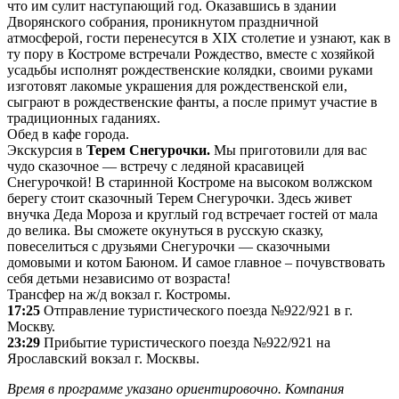
что им сулит наступающий год. Оказавшись в здании
Дворянского собрания, проникнутом праздничной
атмосферой, гости перенесутся в XIX столетие и узнают, как в
ту пору в Костроме встречали Рождество, вместе с хозяйкой
усадьбы исполнят рождественские колядки, своими руками
изготовят лакомые украшения для рождественской ели,
сыграют в рождественские фанты, а после примут участие в
традиционных гаданиях.
Обед в кафе города.
Экскурсия в
Терем Снегурочки.
Мы приготовили для вас
чудо сказочное — встречу с ледяной красавицей
Снегурочкой! В старинной Костроме на высоком волжском
берегу стоит сказочный Терем Снегурочки. Здесь живет
внучка Деда Мороза и круглый год встречает гостей от мала
до велика. Вы сможете окунуться в русскую сказку,
повеселиться с друзьями Снегурочки — сказочными
домовыми и котом Баюном. И самое главное – почувствовать
себя детьми независимо от возраста!
Трансфер на ж/д вокзал г. Костромы.
17:25
Отправление туристического поезда №922/921 в г.
Москву.
23:29
Прибытие туристического поезда №922/921 на
Ярославский вокзал г. Москвы.
Время в программе указано ориентировочно. Компания