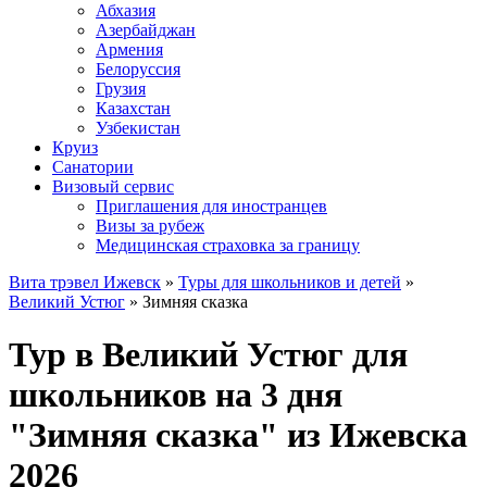
Абхазия
Азербайджан
Армения
Белоруссия
Грузия
Казахстан
Узбекистан
Круиз
Санатории
Визовый сервис
Приглашения для иностранцев
Визы за рубеж
Медицинская страховка за границу
Вита трэвел Ижевск
»
Туры для школьников и детей
»
Великий Устюг
» Зимняя сказка
Тур в Великий Устюг для
школьников на 3 дня
"Зимняя сказка" из Ижевска
2026