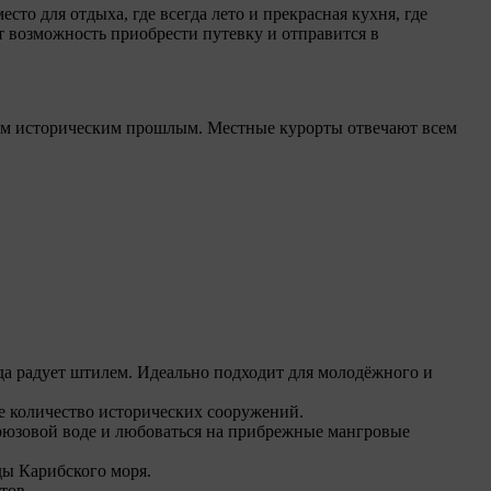
о для отдыха, где всегда лето и прекрасная кухня, где
ют возможность приобрести путевку и отправится в
тым историческим прошлым. Местные курорты отвечают всем
гда радует штилем. Идеально подходит для молодёжного и
е количество исторических сооружений.
ирюзовой воде и любоваться на прибрежные мангровые
ды Карибского моря.
тов.