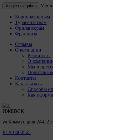
Меню
Toggle navigation
Корпоративным
Турагентствам
Фрилансерам
Франшиза
Отзывы
О компании
Реквизиты
О компании
Мы в прессе
Туристы:
Политика конфиденциальности
Контакты
Как заказать
Способы оплаты
Как оформить заказ
ИЖЕВСК
Проживание:
ул.Коммунаров 244, 2 этаж, офис 205
РТА 0000565