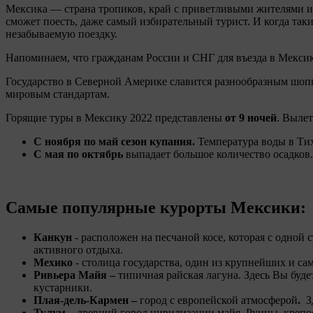
Мексика — страна тропиков, край с приветливыми жителями и я
сможет поесть, даже самый избирательный турист. И когда так
незабываемую поездку.
Напоминаем, что гражданам России и СНГ для въезда в Мексику
Государство в Северной Америке славится разнообразным шо
мировым стандартам.
Горящие туры в Мексику 2022 представлены
от 9 ночей
. Вылет
С ноября по май сезон купания.
Температура воды в Тих
С мая по октябрь
выпадает большое количество осадков.
Самые популярные курорты Мексики:
Канкун
- расположен на песчаной косе, которая с одной
активного отдыха.
Мехико
- столица государства, один из крупнейших и с
Ривьера Майя –
типичная райская лагуна. Здесь Вы буд
кустарники.
Плая-дель-Кармен –
город с европейской атмосферой
.
З
Тулум –
древний город цивилизации майя. Руины, крепос