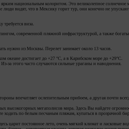
рким национальным колоритом. Это великолепное солнечное мест
ие люди видят, что в Мексику горит тур, они конечно не упуска
 требуется виза.
ппингом, современной пляжной инфраструктурой, а также бога
ать нужно из Москвы. Перелет занимает около 13 часов.
ом океане достигает до +27 °C, а в Карибском море до +29°C.
 Из-за этого часто случаются сильные ураганы и наводнения.
 стороны впечатляет ослепительным прибоем, а другая почти все
амых высокогорных мегаполисов мира. Здесь Вы найдете огромно
ете ходить по белым песчаным пляжам, купаться в прозрачной б
десь царит постоянное лето, очень мягкий климат и ласковые во
ти, башни – невероятная красота, которая ежегодно манит турис