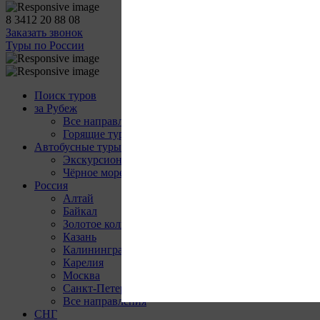
8 3412 20 88 08
Заказать звонок
Туры по России
Поиск туров
за Рубеж
Все направления
Горящие туры
Автобусные туры
Экскурсионные
Чёрное море
Россия
Алтай
Байкал
Золотое кольцо
Казань
Калининград
Карелия
Москва
Санкт-Петербург
Все направления
СНГ