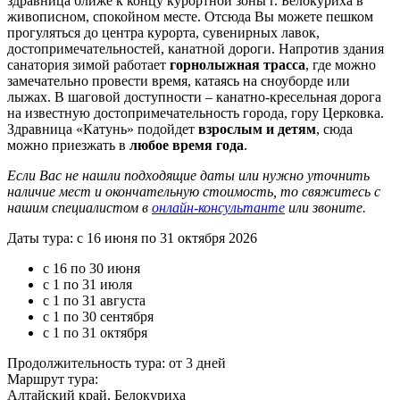
здравница ближе к концу курортной зоны г. Белокуриха в
живописном, спокойном месте. Отсюда Вы можете пешком
прогуляться до центра курорта, сувенирных лавок,
достопримечательностей, канатной дороги. Напротив здания
санатория зимой работает
горнолыжная трасса
, где можно
замечательно провести время, катаясь на сноуборде или
лыжах. В шаговой доступности – канатно-кресельная дорога
на известную достопримечательность города, гору Церковка.
Здравница «Катунь» подойдет
взрослым и детям
, сюда
можно приезжать в
любое время года
.
Если Вас не нашли подходящие даты или нужно уточнить
наличие мест и окончательную стоимость, то свяжитесь с
нашим специалистом в
онлайн-консультанте
или звоните.
Даты тура: с 16 июня по 31 октября 2026
с 16 по 30 июня
с 1 по 31 июля
с 1 по 31 августа
с 1 по 30 сентября
с 1 по 31 октября
Продолжительность тура: от 3 дней
Маршрут тура:
Алтайский край, Белокуриха