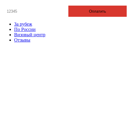
г.Ижевск. ул.Коммунаров 244, 2 этаж, офис 205
телефон: 8 3412 20 88 08
График работы: с 9:00 до 17:00
Суббота - выходной воскресенье - выходной.