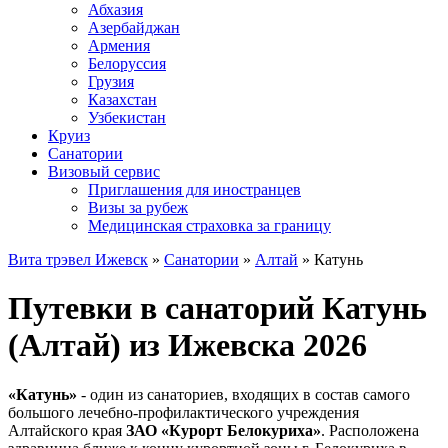
Абхазия
Азербайджан
Армения
Белоруссия
Грузия
Казахстан
Узбекистан
Круиз
Санатории
Визовый сервис
Приглашения для иностранцев
Визы за рубеж
Медицинская страховка за границу
Вита трэвел Ижевск
»
Санатории
»
Алтай
» Катунь
Путевки в санаторий Катунь
(Алтай) из Ижевска 2026
«Катунь»
- один из санаториев, входящих в состав самого
большого лечебно-профилактического учреждения
Алтайского края
ЗАО «Курорт Белокуриха»
. Расположена