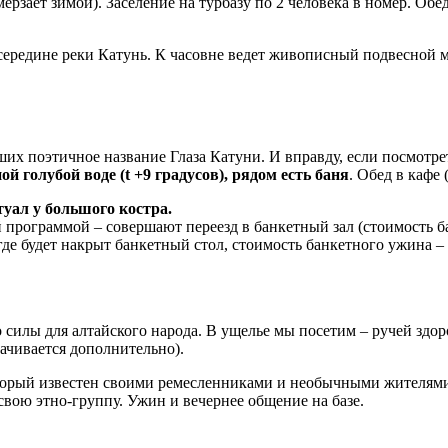
мерзает зимой). Заселение на турбазу по 2 человека в номер. О
осередине реки Катунь. К часовне ведет живописный подвесной м
их поэтичное название Глаза Катуни. И вправду, если посмотрет
 голубой воде (t +9 градусов), рядом есть баня
. Обед в кафе
уал у большого костра.
й программой – совершают переезд в банкетный зал (стоимость 
 где будет накрыт банкетный стол, стоимость банкетного ужина –
 силы для алтайского народа. В ущелье мы посетим – ручей здо
лачивается дополнительно).
орый известен своими ремесленниками и необычными жителями.
свою этно-группу. Ужин и вечернее общение на базе.