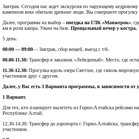
Завтрак. Сегодня нас ждет экскурсия по чарующему кедровому
каменном веке обитали древние люди. Вы совершите прогулку п
Далее, программа на выбор –
поездка на ГЛК «Манжерок»
, г
км в роли каюра. Ужин на базе.
Прощальный вечер у костра.
5 день.
08:00 — 09:00
— Завтрак, сбор вещей, выезд с т/б.
08.00-11.30:
Трансфер в заказник «Лебединый». Место, где оста
11.30-12.30:
Прогулка вдоль озера Светлое, где сквозь морозн
участников друг с другом.
Далее, у Вас есть 3 Варианта программы, в зависимости от
1 Вариант.
Для тех, кто планирует вылететь из Горно-Алтайска рейсами на
Республике Алтай.
12.30-14.30: Трансфер до аэропорта г. Горно-Алтайска, трансф
участников.