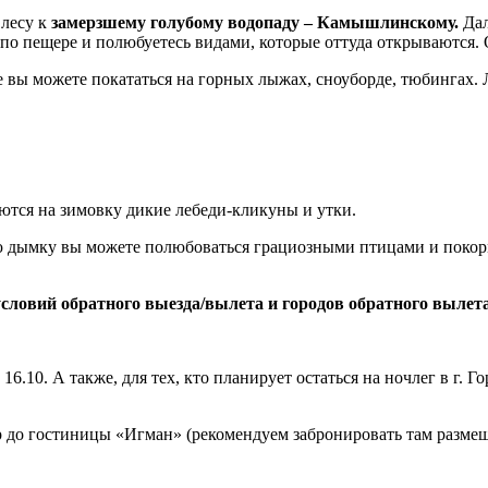
 лесу к
замерзшему голубому водопаду – Камышлинскому.
Дал
о пещере и полюбуетесь видами, которые оттуда открываются. О
де вы можете покататься на горных лыжах, сноуборде, тюбингах.
ются на зимовку дикие лебеди-кликуны и утки.
ую дымку вы можете полюбоваться грациозными птицами и покор
 условий обратного выезда/вылета и городов обратного вылет
 16.10. А также, для тех, кто планирует остаться на ночлег в г
ер до гостиницы «Игман» (рекомендуем забронировать там размещ