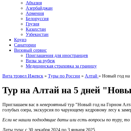
Абхазия
Азербайджан
Армения
Белоруссия
Грузия
Казахстан
Узбекистан
Круиз
Санатории
Визовый сервис
Приглашения для иностранцев
Визы за рубеж
Медицинская страховка за границу
Вита трэвел Ижевск
»
Туры по России
»
Алтай
» Новый год на
Тур на Алтай на 5 дней "Новы
Приглашаем вас в
невероятный
тур "Новый год на Горном Алта
голубых озера, экскурсия по чарующему кедровому лесу к за
Если не нашли подходящие даты или есть вопросы по туру, т
Даты тура: с 30 декабря 2024 по 3 января 2025