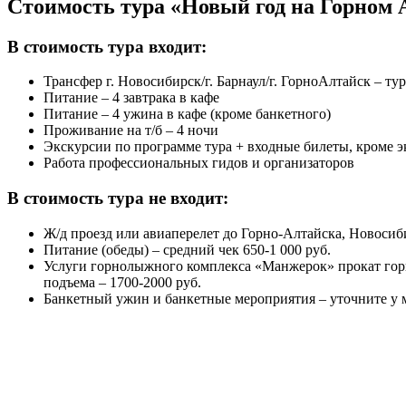
Стоимость тура «Новый год на Горном Ал
В стоимость тура
входит:
Трансфер г. Новосибирск/г. Барнаул/г. ГорноАлтайск – турб
Питание – 4 завтрака в кафе
Питание – 4 ужина в кафе (кроме банкетного)
Проживание на т/б – 4 ночи
Экскурсии по программе тура + входные билеты, кроме 
Работа профессиональных гидов и организаторов
В стоимость тура
не входит:
Ж/д проезд или авиаперелет до Горно-Алтайска, Новосиби
Питание (обеды) – средний чек 650-1 000 руб.
Услуги горнолыжного комплекса «Манжерок» прокат горных
подъема – 1700-2000 руб.
Банкетный ужин и банкетные мероприятия – уточните у м