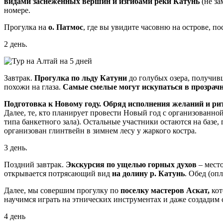
видами заснеженных вершин и изгибами реки Катунь
(не за
номере.
Прогулка на
о. Патмос
, где вы увидите часовню на острове, п
2 день.
Завтрак.
Прогулка по льду Катуни
до голубых озера, получивш
похожи на глаза.
Самые смелые могут искупаться в прозрачной
Подготовка к Новому году. Обряд исполнения желаний и рит
Далее, те, кто планирует провести Новый год с организованно
типа банкетного зала). Остальные участники остаются на базе,
организован глинтвейн в зимнем лесу у жаркого костра.
3 день.
Поздний завтрак.
Экскурсия по ущелью горных духов
– место
открывается потрясающий вид
на долину р. Катунь
. Обед (оп
Далее, мы совершим прогулку по
поселку мастеров Аскат,
кот
научимся играть на этнических инструментах и даже создадим 
4 день