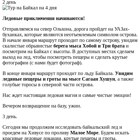
2 день
Ледовые приключения начинаются!
Отправляемся на север Ольхона, дорога пройдет на УАЗах-
буханках, которые являются неотъемлемым символом острова.
В начале января маршрут проходит по самому острову, увидим
скалистые обрывистые
берега мыса Хобой и Три брата
и
посмотрим на Байкал с высоты. В доступных местах сделаем
выход на лед, чтобы посмотреть пещеры и сделать крутые
фотографии (с нами будет фотограф).
В конце января маршрут проходит по льду Байкала.
Увидим
ледяные пещеры и гроты на мысе Сагаан Хушун
, а также
голубые торосы в северной части острова.
Нас ждет настоящая ледовая магия и самые чистые эмоции!
Вечером возвращение на базу, ужин.
3 день.
Сегодня мы продолжим исследовать байкальский лед и
проедем на Хивусе по проливу
Малое Море
. Будем искать
красивые ледовые локации, крутые пещеры и гроты.