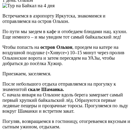
1 день. Ольхон
Встречаемся в аэропорту Иркутска, знакомимся и
отправляемся на остров Ольхон.
По пути мы заедем в кафе и отобедаем блюдами нац. кухни.
Еще немного – и мы увидим тот самый байкальский лед!
Чтобы попасть на
остров Ольхон
, проедем на катере на
воздушной подушке («Хивусе») 10–15 минут через пролив
Ольхонские ворота и затем пересядем на УАЗы, чтобы
добраться до посёлка Хужир.
Приезжаем, заселяемся.
После небольшого отдыха отправляемся на прогулку к
знаменитой
скале Шаманка.
С начала января на Ольхоне вдоль берега замерзает самый
первый хрупкий байкальский лёд. Образуются первые
ледяные пещеры и прозрачные торосы. Прогуляемся по льду
вокруг Шаманки и встретим закат.
Погуляв, возвращаемся в гостиницу, отогреваемся вкусным и
сытным ужином, отдыхаем.