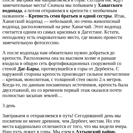
замечательные места! Сначала мы побываем у
Ханагского
водопада
, а потом отправимся к крепости с необычным
названием –
Крепость семи братьев и одной сестры
. Итак,
Ханагский водопад — небольшой, но очень живописный
водопад, расположенный на реке Ханагчай. Этот водопад
считается одним из самых красивых в Дагестане. Кстати,
неподалеку есть очаровательно место, где можно провести
замечательную фотосессию.
А после водопада нам обязательно нужно добраться до
крепости. Расположена она на высоком холме и раньше
входила в общую сеть фортификационных сооружений со
стеной
Даг-Бары
, протянувшейся в горы от Дербента. С
наружной стороны крепость производит сильное впечатление
– крепкая, монолитная, с толщиной стен около 2-х метров.
Когда-то, по данным письменных источников, крепость была
двухэтажной, но со временем первый этаж оказался почти
полностью засыпан землей…
3 день
Завтракаем и отправляемся в путь! Сегодняшний день мы
посвятим не менее древним, чем Дербент, местам. Но эти
места кардинально отличаются от того, что мы видели вчера.
Наш путь лежит в горы. Мы едем в
Ахтынский район.