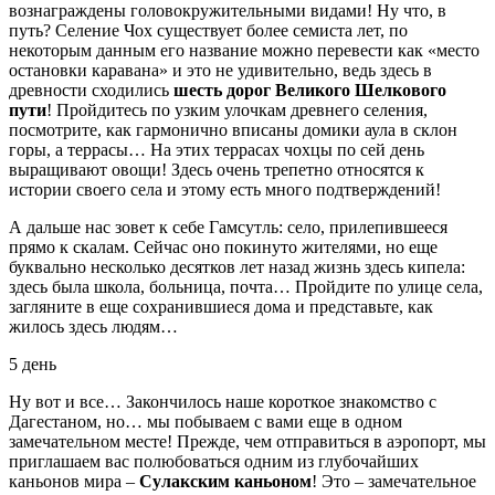
вознаграждены головокружительными видами! Ну что, в
путь? Селение Чох существует более семиста лет, по
некоторым данным его название можно перевести как «место
остановки каравана» и это не удивительно, ведь здесь в
древности сходились
шесть дорог Великого Шелкового
пути
! Пройдитесь по узким улочкам древнего селения,
посмотрите, как гармонично вписаны домики аула в склон
горы, а террасы… На этих террасах чохцы по сей день
выращивают овощи! Здесь очень трепетно относятся к
истории своего села и этому есть много подтверждений!
А дальше нас зовет к себе Гамсутль: село, прилепившееся
прямо к скалам. Сейчас оно покинуто жителями, но еще
буквально несколько десятков лет назад жизнь здесь кипела:
здесь была школа, больница, почта… Пройдите по улице села,
загляните в еще сохранившиеся дома и представьте, как
жилось здесь людям…
5 день
Ну вот и все… Закончилось наше короткое знакомство с
Дагестаном, но… мы побываем с вами еще в одном
замечательном месте! Прежде, чем отправиться в аэропорт, мы
приглашаем вас полюбоваться одним из глубочайших
каньонов мира –
Сулакским каньоном
! Это – замечательное