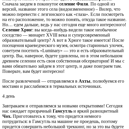
Сначала заедем в покинутое
селение Филя
. По одной из
версий, название этого села (видоизмененное) – Вилер, что
можно перевести с лезгинского как «глаза». Если посмотреть
на его расположение, то можно понять, откуда такое название.
Но… едем дальше, ведь у нас сегодня еще много интересного!
Селение Хрюг
: вы когда–нибудь видели такое необычное
соседство — минарет XVIII века и суперсовременный
образовательный центр? А вот в Хрюге такое имеется! После
посещения краеведческого музея, осмотра старинных улочек,
советуем посетить «Luminary» — это и есть образовательный
центр. Вы, наверное, будете удивлены, но в этом небольшом
древнем селении есть своя собственная обсерватория! И мы с
вами обязательно зайдем в этот центр, и даже поиграем там.
Поверьте, вам будет интересно!
После развлечений — отправляемся в
Ахты
, полюбуемся его
мостами и расслабимся в термальных источниках.
4 день
Завтракаем и отправляемся за новыми открытиями! Сегодня
нас ожидает призрачный
Гамсутль
и яркий разноцветный
Чох.
Приготовьтесь к тому, что придется немного
потрудиться: в Гамсутль на машине не проедешь, поэтому
придется совершить небольшой треккинг, но за это вы будете