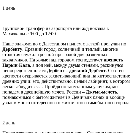
1 день
Групповой трансфер из аэропорта или ж/д вокзала г.
Махачкалы с 9:00 до 12:00
Наше знакомство с Дагестаном начнем с легкой прогулки по
Дербенту
. Древний город, солнечный и теплый, многие
столетия служил грозной преградой для различных
захватчиков. На холме над городом господствует
крепость
Нарын-Кала
, а под ней, между двумя стенами, раскинулся
непосредственно сам
Дербент – древний Дербент
. Со стен
крепости открывается захватывающий вид на хитросплетение
древних улиц: это, действительно, целый лабиринт, в котором
легко заблудиться… Пройдя по запутанным улочкам, мы
попадем в древнейшую мечеть России –
Джума-мечеть
,
познакомимся с бытом жителей в Девичьих банях и вообще
узнаем много интересного о жизни этого самобытного города.
2 день
После завтрака мы направляемся в горы. Сегодня нас ждут