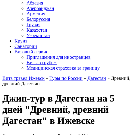
Абхазия
Азербайджан
Армения
Белоруссия
Грузия
Казахстан
Узбекистан
Круиз
Санатории
Визовый сервис
Приглашения для иностранцев
Визы за рубеж
Медицинская страховка за границу
Вита трэвел Ижевск
»
Туры по России
»
Дагестан
» Древний,
древний Дагестан
Джип-тур в Дагестан на 5
дней "Древний, древний
Дагестан" в Ижевске