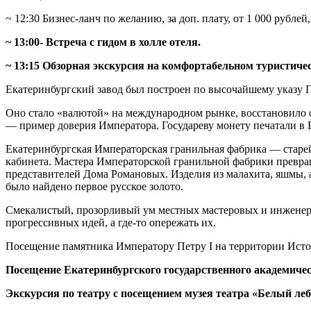
~ 12:30 Бизнес-ланч по желанию, за доп. плату, от 1 000 рубле
~ 13:00- Встреча с гидом в холле отеля.
~ 13:15 Обзорная экскурсия на комфортабельном туристиче
Екатеринбургский завод был построен по высочайшему указу П
Оно стало «валютой» на международном рынке, восстановило 
— пример доверия Императора. Государеву монету печатали в Е
Екатеринбургская Императорская гранильная фабрика — старей
кабинета. Мастера Императорской гранильной фабрики превра
представителей Дома Романовых. Изделия из малахита, яшмы, 
было найдено первое русское золото.
Смекалистый, прозорливый ум местных мастеровых и инженеро
прогрессивных идей, а где-то опережать их.
Посещение памятника Императору Петру I на территории Исто
Посещение Екатеринбургского государственного академическ
Экскурсия по театру с посещением музея театра «Белый ле