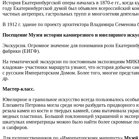
История Екатеринбургской оперы началась в 1870-е гг., когда 
году Екатеринбургской думой был объявлен всероссийский кон
частных антреприз, гастрольных трупп и многолетняя деятельн
В 1912 г. здание по проекту архитектора Владимира Семенова 
Посещение Музея истории камнерезного и ювелирного искус
Экскурсия. Огромное значение для понимания роли Екатеринбу
фабрики (ЕИГФ).
На тематической экскурсии по постоянным экспозициям МИКЮИ
кладовая» участники маршрута узнают, что история добычи са
с русским Императорским Домом. Более того, многие предста
др.
Мастер-класс.
Ювелирное и гранильное искусство
всегда пользовалось особы
Елизавета Петровна могла среди ночи разбудить придворного 
резала камеи из кости и твердых камней, сама вытачивала укр
медных пластинах. Большой поклонницей украшений и экспери
шкатулках императрицы можно было найти более скромные пов
и сапфиров.
Для путешественников по «Императорскому маршруту»
Музей 