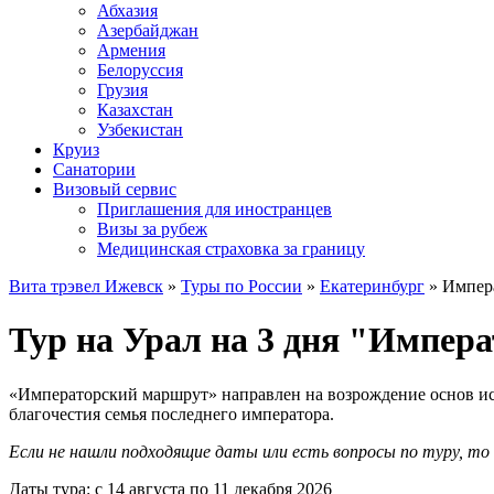
Абхазия
Азербайджан
Армения
Белоруссия
Грузия
Казахстан
Узбекистан
Круиз
Санатории
Визовый сервис
Приглашения для иностранцев
Визы за рубеж
Медицинская страховка за границу
Вита трэвел Ижевск
»
Туры по России
»
Екатеринбург
» Импер
Тур на Урал на 3 дня "Импер
«Императорский маршрут» направлен на возрождение основ ис
благочестия семья последнего императора.
Если не нашли подходящие даты или есть вопросы по туру, т
Даты тура: с 14 августа по 11 декабря 2026