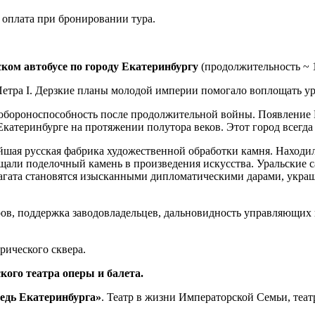
й, оплата при бронировании тура.
ском автобусе по городу Екатеринбургу
(продолжительность ~ 1
етра I. Дерзкие планы молодой империи помогало воплощать ур
обороноспособность после продолжительной войны. Появление М
катеринбурге на протяжении полутора веков. Этот город всегда
шая русская фабрика художественной обработки камня. Находил
щали поделочный камень в произведения искусства. Уральские 
агата становятся изысканными дипломатическими дарами, украша
в, поддержка заводовладельцев, дальновидность управляющих п
рического сквера.
ого театра оперы и балета.
бедь Екатеринбурга»
. Театр в жизни Императорской Семьи, теа