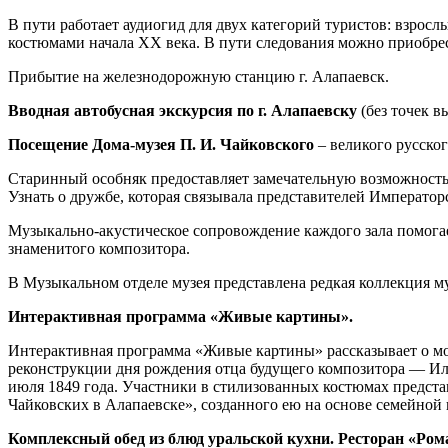
В пути работает аудиогид для двух категорий туристов: взросл
костюмами начала ХХ века. В пути следования можно приобр
Прибытие на железнодорожную станцию г. Алапаевск.
Вводная автобусная экскурсия по г. Алапаевску
(без точек в
Посещение Дома-музея П. И. Чайковского
– великого русско
Старинный особняк предоставляет замечательную возможность
Узнать о дружбе, которая связывала представителей Императо
Музыкально-акустическое сопровождение каждого зала помогае
знаменитого композитора.
В Музыкальном отделе музея представлена редкая коллекция 
Интерактивная программа «Живые картины».
Интерактивная программа «Живые картины» рассказывает о мод
реконструкции дня рождения отца будущего композитора — Иль
июля 1849 года. Участники в стилизованных костюмах предста
Чайковских в Алапаевске», созданного ею на основе семейной
Комплексный обед из блюд уральской кухни. Ресторан «Ро