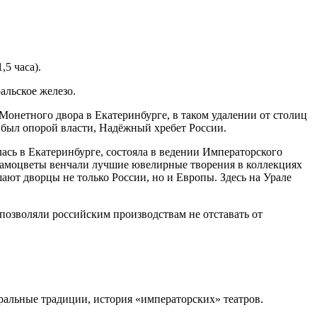
,5 часа).
альское железо.
онетного двора в Екатеринбурге, в таком удалении от столиц
 был опорой власти, Надёжный хребет России.
ась в Екатеринбурге, состояла в ведении Императорского
самоцветы венчали лучшие ювелирные творения в коллекциях
ют дворцы не только России, но и Европы. Здесь на Урале
озволяли российским производствам не отставать от
тральные традиции, история «императорских» театров.