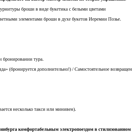
урнитуры броши в виде букетика с белыми цветами
цветными элементами броши в духе букетов Иеремии Позье.
ри бронировании тура.
да» (бронируется дополнительно!) / Самостоятельное возвращени
вается несколько такси или минивен).
теринбурга комфортабельным электропоездом в стилизованно