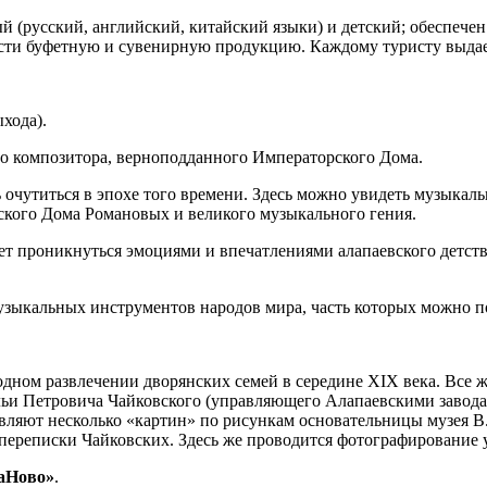
ый (русский, английский, китайский языки) и детский; обеспече
ести буфетную и сувенирную продукцию. Каждому туристу выда
ыхода).
го композитора, верноподданного Императорского Дома.
 очутиться в эпохе того времени. Здесь можно увидеть музыка
рского Дома Романовых и великого музыкального гения.
т проникнуться эмоциями и впечатлениями алапаевского детств
музыкальных инструментов народов мира, часть которых можно 
ном развлечении дворянских семей в середине XIX века. Все ж
и Петровича Чайковского (управляющего Алапаевскими заводами
вляют несколько «картин» по рисункам основательницы музея В
 переписки Чайковских. Здесь же проводится фотографирование
маНово»
.