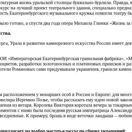
культурная жизнь уральской столицы буквально бурлила. Правда, 
курс на лучший проект театрального здания, специально предна
ость Екатеринбургского музыкального кружка помогли театру бы
было готово, а спустя два года опера Михаила Глинки «Жизнь за
ства.
рга, Урала в развитии камнерезного искусства России имеет де
 «Императорская Екатеринбургская гранильная фабрика», «Мал
моцветов, разработки золотоносных и платиновых приисков и ра
вители Романовых сами придумывали украшения, гранили камни,
м расположением у монарших особ в России и Европе: для многи
ювелира Иеремию Позье, чтобы рассказать ему идею новой зако
ашения из янтаря. Королева Виктория коротала вечера за токарн
ментов с ними была последняя русская императрица Александр
седневные. К примеру, брошь в виде веточки ландыша – любим
предлагает на выбор мастер-классы по сборке украшений
: