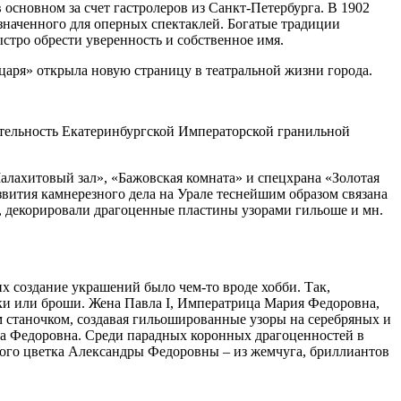
в основном за счет гастролеров из Санкт-Петербурга. В 1902
значенного для оперных спектаклей. Богатые традиции
стро обрести уверенность и собственное имя.
 царя» открыла новую страницу в театральной жизни города.
ятельность Екатеринбургской Императорской гранильной
ахитовый зал», «Бажовская комната» и спецхрана «Золотая
звития камнерезного дела на Урале теснейшим образом связана
 декорировали драгоценные пластины узорами гильоше и мн.
х создание украшений было чем-то вроде хобби. Так,
лки или броши. Жена Павла I, Императрица Мария Федоровна,
ым станочком, создавая гильошированные узоры на серебряных и
а Федоровна. Среди парадных коронных драгоценностей в
ого цветка Александры Федоровны – из жемчуга, бриллиантов