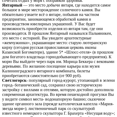
сочетать отдых у моря с поправкой здоровья.
Янтарный
— это место добычи янтаря, где находится самое
большое в мире месторождение солнечного камня. Вы
обязательно узнаете всё о янтаре, побывав на частном
предприятии, занимающемся обработкой камня и
производством ювелирных украшений. У Вас будет
возможность приобрести изделия из янтаря там, где они
производятся. В прошлом Янтарный назывался Пальмникен,
это место с историей. Вы увидите архитектурные
«жемчужинки», украшающие место: старую лютеранскую
кирху (сегодня русская православная церковь иконы
Казанской Богоматери), здание 5* «Шлосс-отеля» (в прошлом
дом богатого владельца горнодобывающего предприятия). К
морю Вы выйдите через парк им. Морица Беккера с вековыми
деревьями. По желанию посещение карьера или музея
Калининградского янтарного комбината, билеты
приобретаются самостоятельно (от 900 руб).
Светлогорск-
популярный город-курорт, утопающий в зелени
город- ботанический сад, сохранил свою историческую
застройку с виллами и отелями, которую достойно дополнила
современная архитектура. Во время пешеходной прогулки Вы
у видите символ места- водонапорную башню; сказочное
здание органного зала (прежде католическая капелла «Мария-
звезда моря»); лиственничный парк со скульптурой
известного немецкого скульптора Г. Брахерта «Несущая воду»;