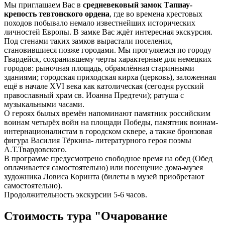
Мы приглашаем Вас в
средневековый замок Тапиау-
крепость тевтонского ордена
, где во времена крестовых
походов побывало немало известнейших исторических
личностей Европы. В замке Вас ждёт интересная экскурсия.
Под стенами таких замков вырастали поселения,
становившиеся позже городами. Мы прогуляемся по городу
Гвардейск, сохранившему черты характерные для немецких
городов: рыночная площадь, обрамлённая старинными
зданиями; городская приходская кирха (церковь), заложенная
ещё в начале XVI века как католическая (сегодня русский
православный храм св. Иоанна Предтечи); ратуша с
музыкальными часами.
О героях былых времён напоминают памятник российским
воинам четырёх войн на площади Победы, памятник воинам-
интернационалистам в городском сквере, а также бронзовая
фигура Василия Тёркина- литературного героя поэмы
А.Т.Твардовского.
В программе предусмотрено свободное время на обед (Обед
оплачивается самостоятельно) или посещение дома-музея
художника Ловиса Коринта (билеты в музей приобретают
самостоятельно).
Продолжительность экскурсии 5-6 часов.
Стоимость тура "Очарование