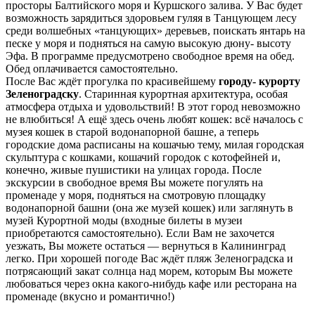
просторы Балтийского моря и Куршского залива. У Вас будет
возможность зарядиться здоровьем гуляя в Танцующем лесу
среди волшебных «танцующих» деревьев, поискать янтарь на
песке у моря и подняться на самую высокую дюну- высоту
Эфа. В программе предусмотрено свободное время на обед.
Обед оплачивается самостоятельно.
После Вас ждёт прогулка по красивейшему
городу- курорту
Зеленоградску
. Старинная курортная архитектура, особая
атмосфера отдыха и удовольствий! В этот город невозможно
не влюбиться! А ещё здесь очень любят кошек: всё началось с
музея кошек в старой водонапорной башне, а теперь
городские дома расписаны на кошачью тему, милая городская
скульптура с кошками, кошачий городок с котофейней и,
конечно, живые пушистики на улицах города. После
экскурсии в свободное время Вы можете погулять на
променаде у моря, подняться на смотровую площадку
водонапорной башни (она же музей кошек) или заглянуть в
музей Курортной моды (входные билеты в музеи
приобретаются самостоятельно). Если Вам не захочется
уезжать, Вы можете остаться — вернуться в Калининград
легко. При хорошей погоде Вас ждёт пляж Зеленоградска и
потрясающий закат солнца над морем, которым Вы можете
любоваться через окна какого-нибудь кафе или ресторана на
променаде (вкусно и романтично!)