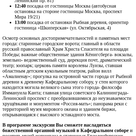
Ленинский пр. 81)
12:40
посадка от гостиницы Москва (автобусная
остановка на стороне гостиницы Москва, проспект
Мира 19/21)
13:00
посадка от остановки Рыбная деревня, ориентир
гостиница «Шкиперская» (ул. Октябрьская, 4)
Осмотр основных достопримечательностей и памятных мест
города: старинные городские ворота; главный в области
русский православный Храм Христа Спасителя на площади
Победы; важные общественные здания Кёнигсберга- вокзалы,
земельно- ведомственный суд, дирекция почт, драматический
театр; зоопарк; церковь памяти королевы Луизы, ставшая
областным детским кукольным театром, район вилл
«Амалиенау»; прогулка на островной части города от Рыбной
деревни к древнему Кафедральному собору, у стен которого
находится могила великого сына этого города- философа
Иммануила Канта; главная улица советского Калининграда-
Ленинский проспект с преобразившимися до неузнаваемости
хрущёвками и монументом «Россия-мать»; панорама реки с
территорией музея мирового океана и зданием биржи,
открывающаяся с высокого эстакадного моста.
В программе экскурсии Вы сможете насладиться
божественной органной музыкой в Кафедральном соборе
и
посетить музей марципана в старинных Бранденбургских