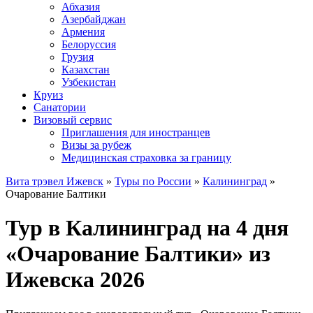
Абхазия
Азербайджан
Армения
Белоруссия
Грузия
Казахстан
Узбекистан
Круиз
Санатории
Визовый сервис
Приглашения для иностранцев
Визы за рубеж
Медицинская страховка за границу
Вита трэвел Ижевск
»
Туры по России
»
Калининград
»
Очарование Балтики
Тур в Калининград на 4 дня
«Очарование Балтики» из
Ижевска 2026