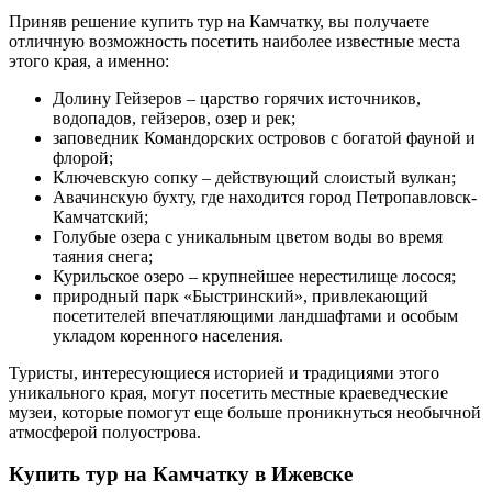
Приняв решение купить тур на Камчатку, вы получаете
отличную возможность посетить наиболее известные места
этого края, а именно:
Долину Гейзеров – царство горячих источников,
водопадов, гейзеров, озер и рек;
заповедник Командорских островов с богатой фауной и
флорой;
Ключевскую сопку – действующий слоистый вулкан;
Авачинскую бухту, где находится город Петропавловск-
Камчатский;
Голубые озера с уникальным цветом воды во время
таяния снега;
Курильское озеро – крупнейшее нерестилище лосося;
природный парк «Быстринский», привлекающий
посетителей впечатляющими ландшафтами и особым
укладом коренного населения.
Туристы, интересующиеся историей и традициями этого
уникального края, могут посетить местные краеведческие
музеи, которые помогут еще больше проникнуться необычной
атмосферой полуострова.
Купить тур на Камчатку в Ижевске