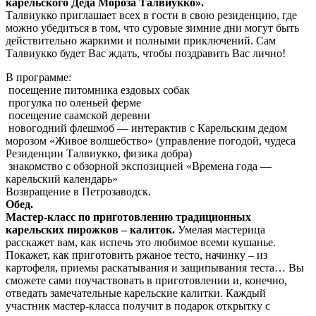
карельского Деда Мороза Талвиукко».
Талвиукко приглашает всех в гости в свою резиденцию, где
можно убедиться в том, что суровые зимние дни могут быть
действительно жаркими и полными приключений. Сам
Талвиукко будет Вас ждать, чтобы поздравить Вас лично!
В программе:
посещение питомника ездовых собак
прогулка по оленьей ферме
посещение саамской деревни
новогодний флешмоб — интерактив с Карельским дедом
морозом «Живое волшебство» (управление погодой, чудеса
Резиденции Талвиукко, физика добра)
знакомство с обзорной экспозицией «Времена года —
карельский календарь»
Возвращение в Петрозаводск.
Обед.
Мастер-класс по приготовлению традиционных
карельских пирожков – калиток.
Умелая мастерица
расскажет вам, как испечь это любимое всеми кушанье.
Покажет, как приготовить ржаное тесто, начинку – из
картофеля, приемы раскатывания и защипывания теста… Вы
сможете сами поучаствовать в приготовлении и, конечно,
отведать замечательные карельские калитки. Каждый
участник мастер-класса получит в подарок открытку с