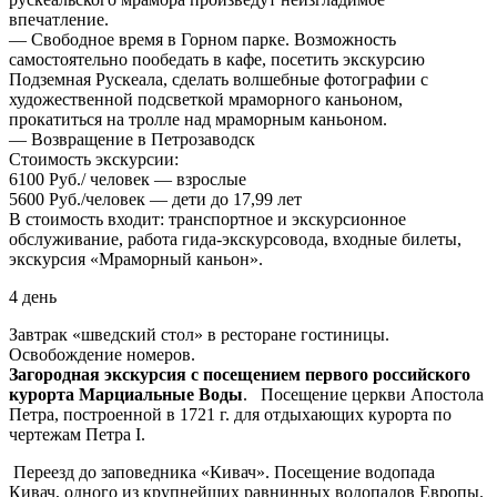
впечатление.
— Свободное время в Горном парке. Возможность
самостоятельно пообедать в кафе, посетить экскурсию
Подземная Рускеала, сделать волшебные фотографии с
художественной подсветкой мраморного каньоном,
прокатиться на тролле над мраморным каньоном.
— Возвращение в Петрозаводск
Стоимость экскурсии:
6100 Руб./ человек — взрослые
5600 Руб./человек — дети до 17,99 лет
В стоимость входит: транспортное и экскурсионное
обслуживание, работа гида-экскурсовода, входные билеты,
экскурсия «Мраморный каньон».
4 день
Завтрак «шведский стол» в ресторане гостиницы.
Освобождение номеров.
Загородная экскурсия с посещением первого российского
курорта Марциальные Воды
. Посещение церкви Апостола
Петра, построенной в 1721 г. для отдыхающих курорта по
чертежам Петра I.
Переезд до заповедника «Кивач». Посещение водопада
Кивач, одного из крупнейших равнинных водопадов Европы.