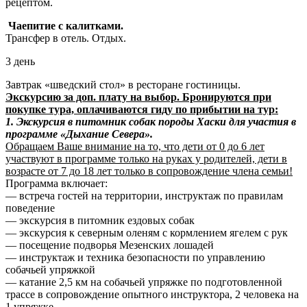
рецептом.
Чаепитие с калитками.
Трансфер в отель. Отдых.
3 день
Завтрак «шведский стол» в ресторане гостиницы.
Экскурсию за доп. плату на выбор. Бронируются при
покупке тура, оплачиваются гиду по прибытии на тур:
1. Экскурсия в питомник собак породы Хаски для участия в
программе «Дыхание Севера».
Обращаем Ваше внимание на то, что дети от 0 до 6 лет
участвуют в программе только на руках у родителей, дети в
возрасте от 7 до 18 лет только в сопровождение члена семьи!
Программа включает:
— встреча гостей на территории, инструктаж по правилам
поведение
— экскурсия в питомник ездовых собак
— экскурсия к северным оленям с кормлением ягелем с рук
— посещение подворья Мезенских лошадей
— инструктаж и техника безопасности по управлению
собачьей упряжкой
— катание 2,5 км на собачьей упряжке по подготовленной
трассе в сопровождение опытного инструктора, 2 человека на
1 упряжке