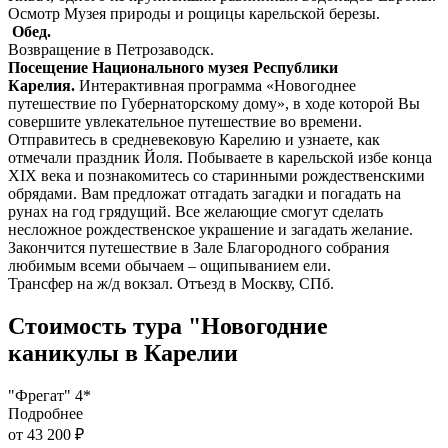
Осмотр Музея природы и рощицы карельской березы.
Обед.
Возвращение в Петрозаводск.
Посещение Национального музея Республики
Карелия.
Интерактивная программа «Новогоднее
путешествие по Губернаторскому дому», в ходе которой Вы
совершите увлекательное путешествие во времени.
Отправитесь в средневековую Карелию и узнаете, как
отмечали праздник Йоля. Побываете в карельской избе конца
XIX века и познакомитесь со старинными рождественскими
обрядами. Вам предложат отгадать загадки и погадать на
рунах на год грядущий. Все желающие смогут сделать
несложное рождественское украшение и загадать желание.
Закончится путешествие в Зале Благородного собрания
любимым всеми обычаем – ощипыванием ели.
Трансфер на ж/д вокзал. Отъезд в Москву, СПб.
Стоимость тура "Новогодние
каникулы в Карелии
"Фрегат" 4*
Подробнее
от 43 200 ₽