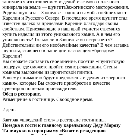
занимается изготовлением изделий из самого полезного
минерала на земле — шунгитаЗажогинского месторождения.
Родина шунгита – Заонежье – одно из самобытнейших мест
Карелии и Русского Севера. В последнее время шунгит стал
известен далеко за пределами Карелии благодаря своим
свойствам. Приезжающие в наш край туристы стремятся
купить изделия из этого уникального камня. А в чем его
уникальность? Только ли в Заонежье он встречается?
Действительны ли его необычайные качества? В чем загадка
шунгита, ставшего в наши дни настоящим «брендом»
Карелии?
Вы сможете составить свое мнение, посетив «шунгитовую
пещеру», где сможете пройти сеанс релаксации. Стены
комнаты выложены из шунгитовой плитки.
Вашему вниманию будут предложены изделия из «черного
камня», которые Вы сможете приобрести в качестве
сувениров по ценам производителя.
Обед в ресторане.
Размещение в гостинице. Свободное время.
2 день
Завтрак «шведский стол» в ресторане гостиницы.
Поездка в гости к главному карельскому Деду Морозу
Талвиукко на программу «Визит в резиденцию