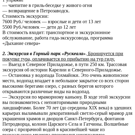
— чаепитие в гриль-беседке у живого огня
— возвращение в Петрозаводск.
Стоимость экскурсии:
7600 Руб./ человек — взрослые и дети от 13 лет
5500 Руб./человек — дети до 12 лет
В стоимость входит: транспортное и экскурсионное
обслуживание, работа гида-экскурсовода, программа
«Дыхание севера»
2. Экскурсия в Горный парк «Рускеала»
.
Бронируется при
покупке тура, оплачивается по прибытию на тур гиду.
— Выезд в Северное Приладожье, в пути 250 км. Трассовая
экскурсия об истории Карелии и Северного-Приладожье.
— Остановка у водопада Тохмайоки. Это очень живописное
место, водопад впадает в небольшое закрытое со всех сторон
высокими берегами озеро, с разных берегов которого
открываются различные виды на водопад.
— Экскурсия по мраморному каньону. В ходе этой экскурсии
вы познакомитесь с неповторимыми природными
ландшафтами. Более 70 лет (до середины ХIХ века) в здешних
карьерах выламывали декоративный светло-серый мрамор для
украшения храмов и дворцов Санкт-Петербурга, фонтанов
Петродворца, колонн Царского Села и Гатчины. Волшебные
озера с прозрачной водой в красивейшей чаше из
рускеальского мрамора произведут неизгладимое