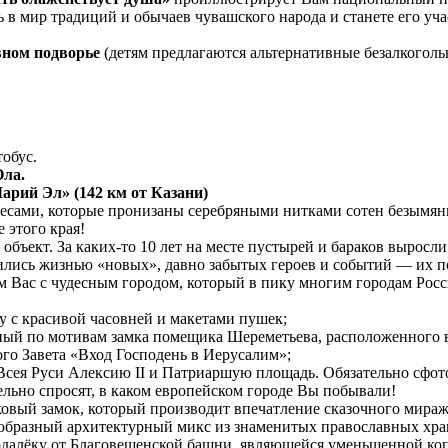
в мир традиций и обычаев чувашского народа и станете его уча
вном подворье
(детям предлагаются альтернативные безалкогол
обус.
Ола.
рий Эл» (142 км от Казани)
лесами, которые пронизаны серебряными нитками сотен безымян
 этого края!
объект. За каких-то 10 лет на месте пустырей и бараков вырос
лись жизнью «новых», давно забытых героев и событий — их по
м Вас с чудесным городом, который в пику многим городам Росс
у с красивой часовней и макетами пушек;
ный по мотивам замка помещика Шереметьева, расположенного в
го Завета «Вход Господень в Иерусалим»;
Всея Руси Алексию II и Патриаршую площадь. Обязательно сфот
ельно спросят, в каком европейском городе Вы побывали!
овый замок, который производит впечатление сказочного мираж
еобразный архитектурный микс из знаменитых православных хра
одалёку от Благовещенской башни, являющейся уменьшенной ко