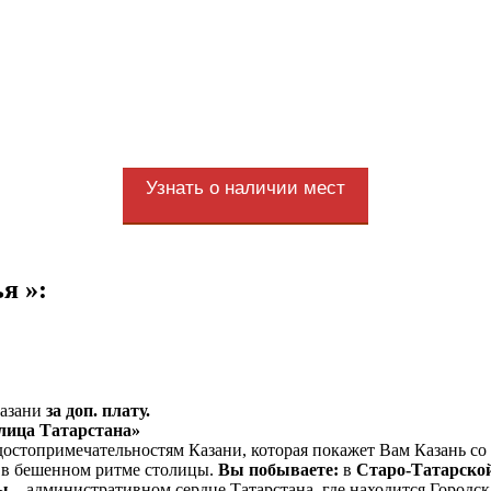
Узнать о наличии мест
я »:
Казани
за доп. плату.
лица Татарстана»
стопримечательностям Казани, которая покажет Вам Казань со в
 в бешенном ритме столицы.
Вы побываете:
в
Старо-Татарской
ды
– административном сердце Татарстана, где находится Городс