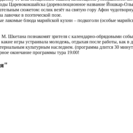
воды Царевококшайска (дореволюционное название Йошкар-Олы)
ательным сюжетом: ослик везёт на святую гору Афон чудотворн
 лавочке в поэтической позе.
ые лакомые блюда марийской кухни – подкоголи (особые марийс
М. Шкетана познакомят зрителя с календарно-обрядовыми собы
 какие игры устраивала молодежь, отдыхая после работы, как в 
атериальным культурным наследием. (программа длится 30 мину
рное окончание программы тура 19:00!
ья"