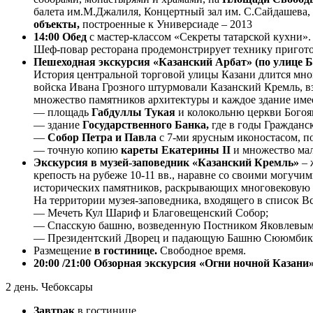
балета им.М.Джалиля, Концертный зал им. С.Сайдашева,
объекты,
построенные к Универсиаде – 2013
14:00
Обед
с мастер-классом «Секреты татарской кухни».
Шеф-повар ресторана продемонстрирует технику пригото
Пешеходная экскурсия «Казанский Арбат» (по улице Б
История центральной торговой улицы Казани длится много
войска Ивана Грозного штурмовали Казанский Кремль, вз
множество памятников архитектуры и каждое здание име
— площадь
Габдуллы Тукая
и колокольню церкви Богоя
— здание
Государственного Банка,
где в годы Гражданс
—
Собор Петра и Павла
с 7-ми ярусным иконостасом, п
— точную копию
кареты Екатерины II
и множество ма
Экскурсия в музей-заповедник «Казанский Кремль»
– 
крепость на рубеже 10-11 вв., наравне со своими могуч
исторических памятников, раскрывающих многовековую 
На территории музея-заповедника, входящего в список 
— Мечеть Кул Шариф и Благовещенский Собор;
— Спасскую башню, возведенную Постником Яковлевым 
— Президентский Дворец и падающую Башню Сююмбик
Размещение
в гостинице.
Свободное время.
20:00 /21:00
Обзорная экскурсия «Огни ночной Казани». 
2 день. Чебоксары
Завтрак
в гостинице.