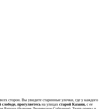
сех сторон. Вы увидите старинные улочки, где у каждого
 слободе, прогуляетесь
на улицах
старой Казани,
с ее
кая Ратуша (бывшее Дворянское Собрание), Театр оперы и