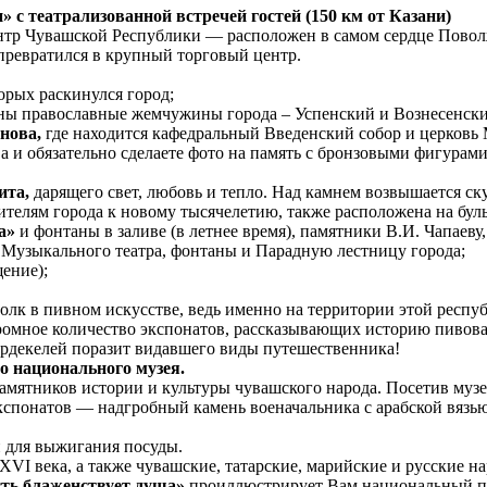
с театрализованной встречей гостей (150 км от Казани)
р Чувашской Республики — расположен в самом сердце Поволжь
 превратился в крупный торговый центр.
орых раскинулся город;
ны православные жемчужины города – Успенский и Вознесенск
нова,
где находится кафедральный Введенский собор и церковь
а и обязательно сделаете фото на память с бронзовыми фигура
ита,
дарящего свет, любовь и тепло. Над камнем возвышается с
телям города к новому тысячелетию, также расположена на бул
а»
и фонтаны в заливе (в летнее время), памятники В.И. Чапаев
 Музыкального театра, фонтаны и Парадную лестницу города;
ение);
лк в пивном искусстве, ведь именно на территории этой респу
ромное количество экспонатов, рассказывающих историю пивова
ирдекелей поразит видавшего виды путешественника!
 национального музея.
ятников истории и культуры чувашского народа. Посетив музе
экспонатов — надгробный камень военачальника с арабской вяз
и для выжигания посуды.
XVI века, а также чувашские, татарские, марийские и русские 
сть блаженствует душа»
проиллюстрирует Вам национальный п