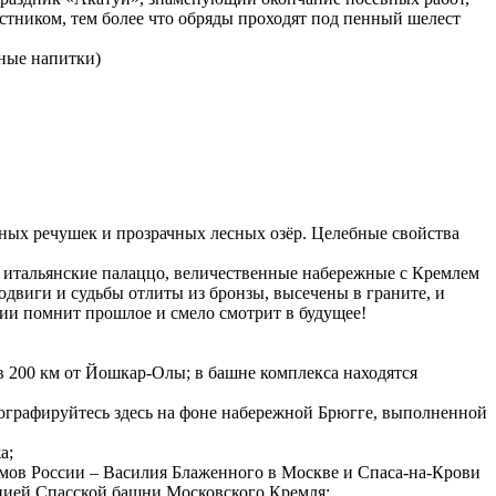
стником, тем более что обряды проходят под пенный шелест
ьные напитки)
ных речушек и прозрачных лесных озёр. Целебные свойства
ли итальянские палаццо, величественные набережные с Кремлем
двиги и судьбы отлиты из бронзы, высечены в граните, и
ии помнит прошлое и смело смотрит в будущее!
 200 км от Йошкар-Олы; в башне комплекса находятся
ографируйтесь здесь на фоне набережной Брюгге, выполненной
а;
мов России – Василия Блаженного в Москве и Спаса-на-Крови
пией Спасской башни Московского Кремля;