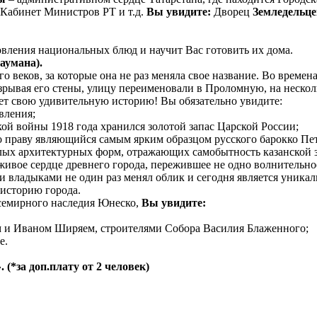
 Кабинет Министров РТ и т.д.
Вы увидите:
Дворец
Земледельце
вления национальных блюд и научит Вас готовить их дома.
аумана).
 веков, за которые она не раз меняла свое название. Во времена
рывая его стены, улицу переименовали в Проломную, на несколь
ет свою удивительную историю! Вы обязательно увидите:
вления;
кой войны 1918 года хранился золотой запас Царской России;
о праву являющийся самым ярким образцом русского барокко Петр
лых архитектурных форм, отражающих самобытность казанской 
живое сердце древнего города, пережившее не одно волнительн
ими владыками не один раз менял облик и сегодня является уник
историю города.
Всемирного наследия Юнеско,
Вы увидите:
и Иваном Ширяем, строителями Собора Василия Блаженного;
е.
(*за доп.плату от 2 человек)