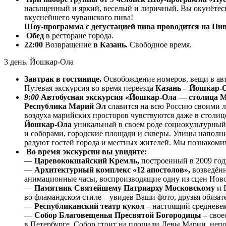
насыщенный и яркий, веселый и лиричный. Вы окунётесь 
вкуснейшего чувашского пива!
Шоу-программа с дегустацией пива проводится на Пи
Обед
в ресторане города.
22:00
Возвращение
в Казань.
Свободное время.
3 день. Йошкар-Ола
Завтрак в гостинице.
Освобождение номеров, вещи в авт
Путевая экскурсия во время переезда
Казань – Йошкар-
9:00
Автобусная экскурсия «Йошкар-Ола — столица Ма
Республика Марий Эл
славится на всю Россию своими 
воздуха марийских просторов чувствуются даже в столице
Йошкар-Ола
уникальный в своем роде социокультурный 
и соборами, городские площади и скверы. Улицы наполни
радуют гостей города и местных жителей. Мы познакоми
Во время экскурсии вы увидите:
—
Царевококшайский Кремль,
построенный в 2009 год
—
Архитектурный комплекс «12 апостолов»,
возведён
анимационные часы, воспроизводящие одну из сцен Ново
—
Памятник Святейшему Патриарху Московскому
и 
во фламандском стиле – увидев Ваши фото, друзья обязат
—
Республиканский театр кукол
– настоящий средневек
—
Собор Благовещенья Пресвятой Богородицы
– сво
в Петербурге. Собор стоит на площади Девы Марии, неп