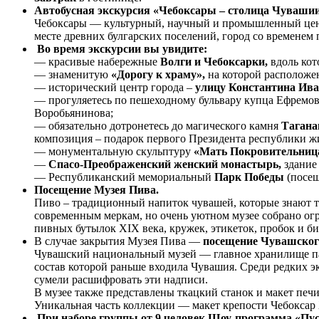
Автобусная экскурсия «Чебоксары – столица Чувашии» 
Чебоксары — культурный, научный и промышленный цент
месте древних булгарских поселений, город со временем
Во время экскурсии вы увидите:
— красивые набережные
Волги и Чебоксарки,
вдоль кот
— знаменитую
«Дорогу к храму»,
на которой расположе
— исторический центр города –
улицу Константина Ива
— прогуляетесь по пешеходному бульвару купца Ефремов
Воробьянинова;
— обязательно дотронетесь до магического камня
Тагана
композиция – подарок первого Президента республики жи
— монументальную скульптуру
«Мать Покровительниц
—
Спасо-Преображенский женский монастырь,
здание
— Республиканский мемориальный
Парк Победы
(посещ
Посещение Музея Пива.
Пиво – традиционный напиток чувашей, которые знают то
современным меркам, но очень уютном музее собрано ог
пивных бутылок XIX века, кружек, этикеток, пробок и б
В случае закрытия Музея Пива —
посещение Чувашского
Чувашский национальный музей — главное хранилище пам
состав которой раньше входила Чувашия. Среди редких 
сумели расшифровать эти надписи.
В музее также представлены ткацкий станок и макет печ
Уникальная часть коллекции — макет крепости Чебоксар 
При наборе группы от 9 человек Шоу-программа «Пу