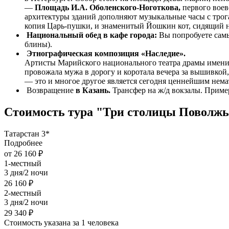
—
Площадь И.А. Оболенского-Ноготкова,
первого вое
архитектуры зданий дополняют музыкальные часы с трог
копия Царь-пушки, и знаменитый Йошкин кот, сидящий на
Национальный обед в кафе города:
Вы попробуете сам
блины).
Этнографическая композиция «Наследие».
Артисты Марийского национального театра драмы имени 
провожала мужа в дорогу и коротала вечера за вышивкой,
— это и многое другое является сегодня ценнейшим нем
Возвращение
в Казань.
Трансфер на ж/д вокзалы. Приме
Стоимость тура "Три столицы Поволж
Татарстан 3*
Подробнее
от 26 160 ₽
1-местный
3 дня/2 ночи
26 160 ₽
2-местный
3 дня/2 ночи
29 340 ₽
Стоимость указана за 1 человека