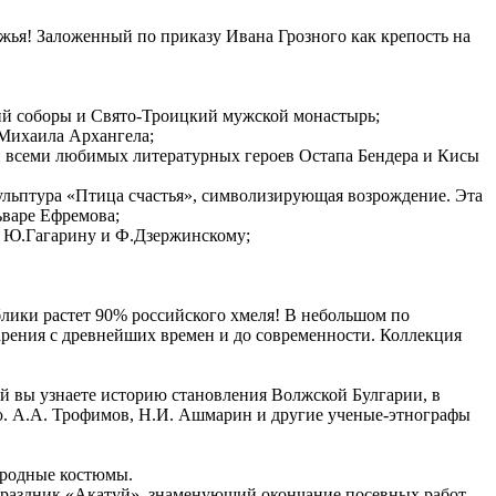
я! Заложенный по приказу Ивана Грозного как крепость на
ий соборы и Свято-Троицкий мужской монастырь;
 Михаила Архангела;
ми всеми любимых литературных героев Остапа Бендера и Кисы
кульптура «Птица счастья», символизирующая возрождение. Эта
ьваре Ефремова;
у, Ю.Гагарину и Ф.Дзержинскому;
блики растет 90% российского хмеля! В небольшом по
рения с древнейших времен и до современности. Коллекция
й вы узнаете историю становления Волжской Булгарии, в
ью. А.А. Трофимов, Н.И. Ашмарин и другие ученые-этнографы
народные костюмы.
раздник «Акатуй», знаменующий окончание посевных работ,