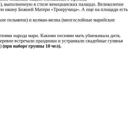
, выполненную в стиле венецианских палаццо. Великолепие
ую икону Божией Матери «Троеручица». А еще на площади есть
кие пельмени) и колман-мелна (многослойные марийские
тиями народа мари. Какими песнями мать убаюкивала дитя,
деревне встречали праздники и устраивали свадебные гулянья
т)
(при наборе группы 10 чел).