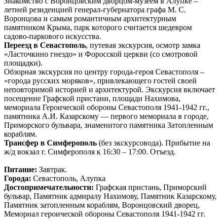
Знакомство с Воронцовским дворцом-музеем в Алупке –
летней резиденцией генерал-губернатора графа М. С.
Воронцова и самым романтичным архитектурным
памятником Крыма, парк которого считается шедевром
садово-паркового искусства.
Переезд в Севастополь
, путевая экскурсия, осмотр замка
«Ласточкино гнездо» и Форосской церкви (со смотровой
площадки).
Обзорная экскурсия по центру города-героя Севастополя –
«города русских моряков», привлекающего гостей своей
неповторимой историей и архитектурой. Экскурсия включает
посещение Графской пристани, площади Нахимова,
мемориала Героической обороны Севастополя 1941-1942 гг.,
памятника А.И. Казарскому — первого мемориала в городе,
Приморского бульвара, знаменитого памятника Затопленным
кораблям.
Трансфер в Симферополь
(без экскурсовода). Прибытие на
ж/д вокзал г. Симферополя к 16:30 – 17:00. Отъезд.
Питание:
Завтрак.
Города:
Севастополь, Алупка
Достопримечательности:
Графская пристань, Приморский
бульвар, Памятник адмиралу Нахимову, Памятник Казарскому,
Памятник затопленным кораблям, Воронцовский дворец,
Мемориал героической обороны Севастополя 1941-1942 гг.