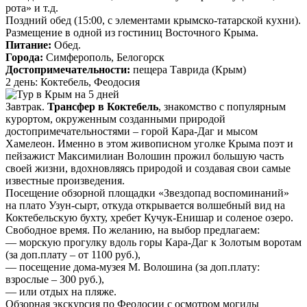
рота» и т.д.
Поздний обед (15:00, с элементами крымско-татарской кухни).
Размещение в одной из гостиниц Восточного Крыма.
Питание:
Обед.
Города:
Симферополь, Белогорск
Достопримечательности:
пещера Таврида (Крым)
2 день: Коктебель, Феодосия
Завтрак.
Трансфер в Коктебель
, знакомство с популярным
курортом, окруженным созданными природой
достопримечательностями – горой Кара-Даг и мысом
Хамелеон. Именно в этом живописном уголке Крыма поэт и
пейзажист Максимилиан Волошин прожил большую часть
своей жизни, вдохновляясь природой и создавая свои самые
известные произведения.
Посещение обзорной площадки «Звездопад воспоминаний»
на плато Узун-сырт, откуда открывается волшебный вид на
Коктебельскую бухту, хребет Кучук-Енишар и соленое озеро.
Свободное время. По желанию, на выбор предлагаем:
— морскую прогулку вдоль горы Кара-Даг к Золотым воротам
(за доп.плату – от 1100 руб.),
— посещение дома-музея М. Волошина (за доп.плату:
взрослые – 300 руб.),
— или отдых на пляже.
Обзорная экскурсия по Феодосии с осмотром могилы