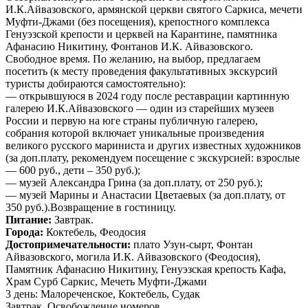
И.К.Айвазовского, армянской церкви святого Саркиса, мечети
Муфти-Джами (без посещения), крепостного комплекса
Генуэзской крепости и церквей на Карантине, памятника
Афанасию Никитину, Фонтанов И.К. Айвазовского.
Свободное время. По желанию, на выбор, предлагаем
посетить (к месту проведения факультативных экскурсий
туристы добираются самостоятельно):
— открывшуюся в 2024 году после реставрации картинную
галерею И.К.Айвазовского — один из старейших музеев
России и первую на юге страны публичную галерею,
собрания которой включает уникальные произведения
великого русского мариниста и других известных художников
(за доп.плату, рекомендуем посещение с экскурсией: взрослые
— 600 руб., дети – 350 руб.);
— музей Александра Грина (за доп.плату, от 250 руб.);
— музей Марины и Анастасии Цветаевых (за доп.плату, от
350 руб.).Возвращение в гостиницу.
Питание:
Завтрак.
Города:
Коктебель, Феодосия
Достопримечательности:
плато Узун-сырт, Фонтан
Айвазовского, могила И.К. Айвазовского (Феодосия),
Памятник Афанасию Никитину, Генуэзская крепость Кафа,
Храм Сурб Саркис, Мечеть Муфти-Джами
3 день: Малореченское, Коктебель, Судак
Завтрак. Освобождение номеров.