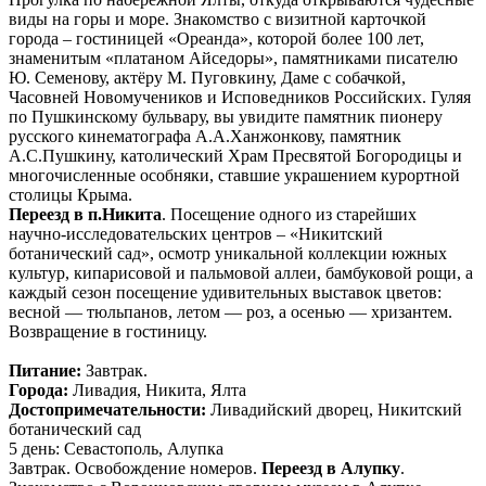
виды на горы и море. Знакомство с визитной карточкой
города – гостиницей «Ореанда», которой более 100 лет,
знаменитым «платаном Айседоры», памятниками писателю
Ю. Семенову, актёру М. Пуговкину, Даме с собачкой,
Часовней Новомучеников и Исповедников Российских. Гуляя
по Пушкинскому бульвару, вы увидите памятник пионеру
русского кинематографа А.А.Ханжонкову, памятник
А.С.Пушкину, католический Храм Пресвятой Богородицы и
многочисленные особняки, ставшие украшением курортной
столицы Крыма.
Переезд в п.Никита
. Посещение одного из старейших
научно-исследовательских центров – «Никитский
ботанический сад», осмотр уникальной коллекции южных
культур, кипарисовой и пальмовой аллеи, бамбуковой рощи, а
каждый сезон посещение удивительных выставок цветов:
весной — тюльпанов, летом — роз, а осенью — хризантем.
Возвращение в гостиницу.
Питание:
Завтрак.
Города:
Ливадия, Никита, Ялта
Достопримечательности:
Ливадийский дворец, Никитский
ботанический сад
5 день: Севастополь, Алупка
Завтрак. Освобождение номеров.
Переезд в Алупку
.