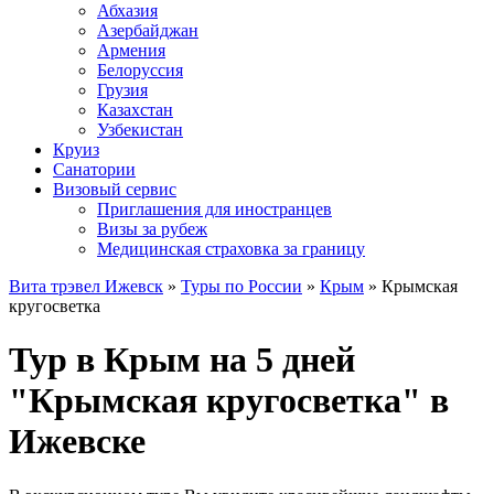
Абхазия
Азербайджан
Армения
Белоруссия
Грузия
Казахстан
Узбекистан
Круиз
Санатории
Визовый сервис
Приглашения для иностранцев
Визы за рубеж
Медицинская страховка за границу
Вита трэвел Ижевск
»
Туры по России
»
Крым
» Крымская
кругосветка
Тур в Крым на 5 дней
"Крымская кругосветка" в
Ижевске