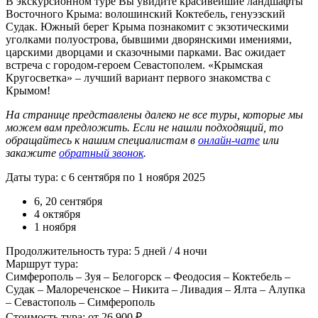
В экскурсионном туре Вы увидите красивейшие ландшафты
Восточного Крыма: волошинский Коктебель, генуэзский
Судак. Южный берег Крыма познакомит с экзотическими
уголками полуострова, бывшими дворянскими имениями,
царскими дворцами и сказочными парками. Вас ожидает
встреча с городом-героем Севастополем. «Крымская
Кругосветка» – лучший вариант первого знакомства с
Крымом!
На странице представлены далеко не все туры, которые мы
можем вам предложить. Если не нашли подходящий, то
обращайтесь к нашим специалистам в
онлайн-чате
или
закажите
обратный звонок
.
Даты тура: с 6 сентября по 1 ноября 2025
6, 20 сентября
4 октября
1 ноября
Продолжительность тура: 5 дней / 4 ночи
Маршрут тура:
Симферополь – Зуя – Белогорск – Феодосия – Коктебель –
Судак – Малореченское – Никита – Ливадия – Ялта – Алупка
– Севастополь – Симферополь
Стоимость тура: от 26 900 ₽