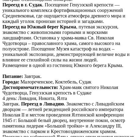
Переезд в г. Судак
. Посещение Генуэзской крепости —
уникального комплекса фортификационных сооружений
Средневековья, где ощущается атмосфера древнего мира и
каждый уголок пронизан историей и загадками.
Переезд на Южный берег Крыма
, путевая экскурсия,
знакомство с живописными горными и морскими
ландшафтами. Остановка у храма-маяка Св. Николая
Чудотворца – православного храма, самого высокого на
полуострове. Посещение Музея катастроф на водах –
уникальной экспозиции, демонстрирующей величие воды и
влияние ее стихийной силы на жизни людей.
Размещение в одной из гостиниц Южного берега Крыма.
Питание:
Завтрак.
Города:
Малореченское, Коктебель, Судак
Достопримечательности:
Храм-маяк святого Николая
Чудотворца, Генуэзская крепость в Судаке
4 день: Ливадия, Никита, Ялта
Завтрак.
Переезд в Ливадию
. Знакомство с Ливадийским
дворцом — летней резиденцией российского императора
Николая II и местом проведения Ялтинской конференции
1945 г: Большой белый дворец, внутренние покои, осмотр
памятника лидерам «Большой тройки» и Александру III,
знакомство с парком и Крестовоздвиженским храмом.
Прогулка по набережной Ялты, откуда открываются чудесные