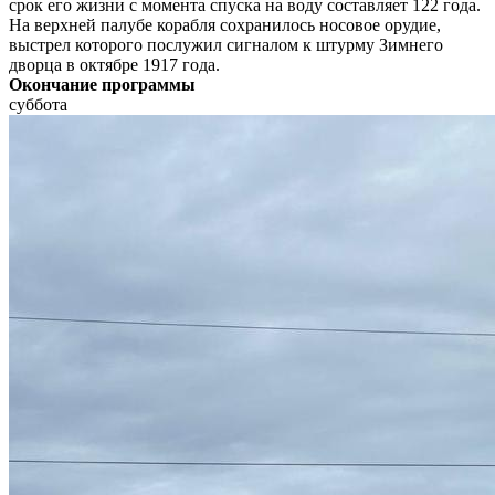
срок его жизни с момента спуска на воду составляет 122 года.
На верхней палубе корабля сохранилось носовое орудие,
выстрел которого послужил сигналом к штурму Зимнего
дворца в октябре 1917 года.
Окончание программы
суббота