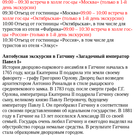
09:00 – 09:30 встреча в холле гос-цы «Москва» (только в 1-й
день экскурсии)
09:30 Отъезд от гостиницы «Москва»
09:00 – 10:00 встреча в
холле гос-цы «Октябрьская» (только в 1-й день экскурсии)
10:00 Отъезд от гостиницы «Октябрьская», в том числе для
туристов из отеля «Фабрика»
09:00 – 10:30 встреча в холле гос-
цы «Россия» (только в 1-й день экскурсии)
10:30 Отъезд от гостиницы «Россия», в том числе для
туристов из отеля «Элкус»
Автобусная экскурсия в Гатчину «Загадочный император
Павел I»
История дворцово-паркового ансамбля в Гатчине началась в
1765 году, когда Екатерина II подарила эти земли своему
фавориту – графу Григорию Орлову. Дворец был возведен
архитектором Антонио Ринальди в стиле рыцарского
средневекового замка. В 1783 году, после смерти графа Г.Г.
Орлова, императрица Екатерина II подарила Гатчину своему
сыну, великому князю Павлу Петровичу, будущему
императору Павлу I. Он преобразил Гатчину в соответствии
со своими представлениями об идеальном государстве. В 1881
году в Гатчине на 13 лет поселился Александр III со своей
семьей. Государь очень любил Гатчину и ежегодно выделял на
обустройство города немалые средства. В результате Гатчина
стала образцовым дворцовым городом.