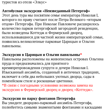
туристов из отеля «Элкус»
Автобусная экскурсия «Неизведанный Петергоф»
Этот день тура мы посвятим семье императора Николая I,
которого по праву считают после Петра Великого «вторым
отцом» Петергофа. При Николае Павловиче расширилось
количество парков петергофской загородной резиденции,
были возведены Коттедж и Фермерский дворец,
использовавшиеся для частной жизни императорской семьи,
появились великолепные парковые Царицын и Ольгин
павильоны.
Экскурсия в Царицын и Ольгин павильоны
*
Павильоны расположены на живописных островах Ольгина
пруда и предназначались для приятного
времяпрепровождения супруги и дочери Николая I.
Изысканный ансамбль, созданный в античных традициях,
включает в себя два небольших уютных дворца, сады в
помпейском стиле и роскошные цветники.
*В связи с погодными условиями возможна замена на
экскурсию в Фермерский дворец и дворец «Коттедж».
Экскурсия по парку фонтанов Петергофа
Вы увидите дворцово-парковый ансамбль Петергофа,
полюбуетесь самыми знаменитыми фонтанами и каскадами