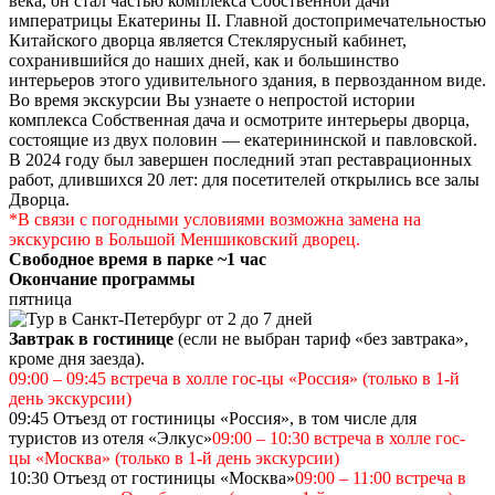
века, он стал частью комплекса Собственной дачи
императрицы Екатерины II. Главной достопримечательностью
Китайского дворца является Стеклярусный кабинет,
сохранившийся до наших дней, как и большинство
интерьеров этого удивительного здания, в первозданном виде.
Во время экскурсии Вы узнаете о непростой истории
комплекса Собственная дача и осмотрите интерьеры дворца,
состоящие из двух половин — екатерининской и павловской.
В 2024 году был завершен последний этап реставрационных
работ, длившихся 20 лет: для посетителей открылись все залы
Дворца.
*В связи с погодными условиями возможна замена на
экскурсию в Большой Меншиковский дворец.
Свободное время в парке ~1 час
Окончание программы
пятница
Завтрак в гостинице
(если не выбран тариф «без завтрака»,
кроме дня заезда).
09:00 – 09:45 встреча в холле гос-цы «Россия» (только в 1-й
день экскурсии)
09:45 Отъезд от гостиницы «Россия», в том числе для
туристов из отеля «Элкус»
09:00 – 10:30 встреча в холле гос-
цы «Москва» (только в 1-й день экскурсии)
10:30 Отъезд от гостиницы «Москва»
09:00 – 11:00 встреча в