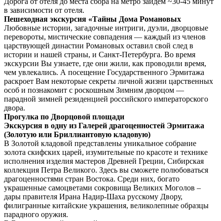
Дорога от отеля до места сбора на метро зайдем ~30-45 минут
в зависимости от отеля.
Пешеходная экскурсия «Тайны Дома Романовых
Любовные истории, загадочные интриги, дуэли, дворцовые
перевороты, мистические совпадения — каждый из членов
царствующей династии Романовых оставил свой след в
истории и нашей страны, и Санкт-Петербурга. Во время
экскурсии Вы узнаете, где они жили, как проводили время,
чем увлекались. А посещение Государственного Эрмитажа
раскроет Вам некоторые секреты личной жизни царственных
особ и познакомит с роскошным Зимним дворцом —
парадной зимней резиденцией российского императорского
двора.
Прогулка по Дворцовой площади
Экскурсия в одну из Галерей драгоценностей Эрмитажа
(Золотую или Бриллиантовую кладовую)
В Золотой кладовой представлены уникальное собрание
золота скифских царей, изумительные по красоте и технике
исполнения изделия мастеров Древней Греции, Сибирская
коллекция Петра Великого. Здесь вы сможете полюбоваться
драгоценностями стран Востока. Среди них, богато
украшенные самоцветами сокровища Великих Моголов –
дары правителя Ирана Надир-Шаха русскому Двору,
филигранные китайские украшения, великолепные образцы
парадного оружия.