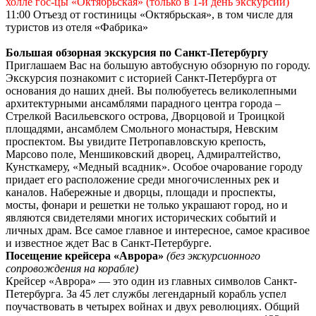
холле гос-цы «Октябрьская» (только в 1-й день экскурсии)
11:00 Отъезд от гостиницы «Октябрьская», в том числе для
туристов из отеля «Фабрика»
Большая обзорная экскурсия по Санкт-Петербургу
Приглашаем Вас на большую автобусную обзорную по городу.
Экскурсия познакомит с историей Санкт-Петербурга от
основания до наших дней. Вы полюбуетесь великолепными
архитектурными ансамблями парадного центра города –
Стрелкой Васильевского острова, Дворцовой и Троицкой
площадями, ансамблем Смольного монастыря, Невским
проспектом. Вы увидите Петропавловскую крепость,
Марсово поле, Меншиковский дворец, Адмиралтейство,
Кунсткамеру, «Медный всадник». Особое очарование городу
придает его расположение среди многочисленных рек и
каналов. Набережные и дворцы, площади и проспекты,
мосты, фонари и решетки не только украшают город, но и
являются свидетелями многих исторических событий и
личных драм. Все самое главное и интересное, самое красивое
и известное ждет Вас в Санкт-Петербурге.
Посещение крейсера «Аврора»
(без экскурсионного
сопровождения на корабле)
Крейсер «Аврора» — это один из главных символов Санкт-
Петербурга. За 45 лет службы легендарный корабль успел
поучаствовать в четырех войнах и двух революциях. Общий