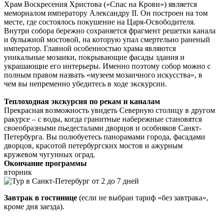
Храм Воскресения Христова («Спас на Крови») является
мемориалом императору Александру II. Он построен на том
месте, где состоялось покушение на Царя-Освободителя.
Внутри собора бережно сохраняется фрагмент решетки канала
и булыжной мостовой, на которую упал смертельно раненый
император. Главной особенностью храма являются
уникальные мозаики, покрывающие фасады здания и
украшающие его интерьеры. Именно поэтому собор можно с
полным правом назвать «музеем мозаичного искусства», в
чем вы непременно убедитесь в ходе экскурсии.
Теплоходная экскурсия по рекам и каналам
Прекрасная возможность увидеть Северную столицу в другом
ракурсе – с воды, когда гранитные набережные становятся
своеобразными пьедесталами дворцов и особняков Санкт-
Петербурга. Вы полюбуетесь панорамами города, фасадами
дворцов, красотой петербургских мостов и ажурным
кружевом чугунных оград.
Окончание программы
вторник
Завтрак в гостинице
(если не выбран тариф «без завтрака»,
кроме дня заезда).