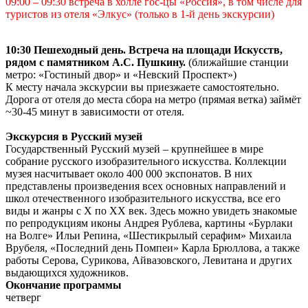
09:00 – 09:30 встреча в холле гос-цы «Россия», в том числе для
туристов из отеля «Элкус» (только в 1-й день экскурсии)
10:30 Пешеходный день. Встреча на площади Искусств,
рядом с памятником А.С. Пушкину.
(ближайшие станции
метро: «Гостиный двор» и «Невский Проспект»)
К месту начала экскурсии вы приезжаете самостоятельно.
Дорога от отеля до места сбора на метро (прямая ветка) займёт
~30-45 минут в зависимости от отеля.
Экскурсия в Русский музей
Государственный Русский музей – крупнейшее в мире
собрание русского изобразительного искусства. Коллекции
музея насчитывает около 400 000 экспонатов. В них
представлены произведения всех основных направлений и
школ отечественного изобразительного искусства, все его
виды и жанры с X по XX век. Здесь можно увидеть знакомые
по репродукциям иконы Андрея Рублева, картины «Бурлаки
на Волге» Ильи Репина, «Шестикрылый серафим» Михаила
Врубеля, «Последний день Помпеи» Карла Брюллова, а также
работы Серова, Сурикова, Айвазовского, Левитана и других
выдающихся художников.
Окончание программы
четверг