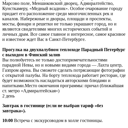
Марсово поле, Меншиковский дворец, Адмиралтейство,
Кунсткамеру, «Медный всадник». Особое очарование городу
придает его расположение среди многочисленных рек и
каналов. Набережные и дворцы, площади и проспекты,
мосты, фонари и решетки не только украшают город, но и
являются свидетелями многих исторических событий и
личных драм. Все самое главное и интересное, самое красивое
и известное ждет Вас в Санкт-Петербурге.
Прогулка на двухпалубном теплоходе Парадный Петербург
с выходом в Финский залив
Вы полюбуетесь не только достопримечательностями
парадной Невы, но и новыми видами города — Лахта центр,
Газпром арена. Вы сможете сделать потрясающие фотографии
с открытой палубы. На борту теплохода работает ресторан, где
будет возможность насладиться авторскими блюдами и
напитками.Место окончания программы: причал (ближайшая
ст. метро «Адмиралтейская»)
2 день
Завтрак в гостинице (если не выбран тариф «без
завтрака»).
10:00
Встреча с экскурсоводом в холле гостиницы.