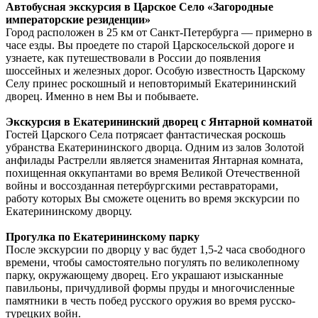
Автобусная экскурсия в Царское Село «Загородные
императорские резиденции»
Город расположен в 25 км от Санкт-Петербурга — примерно в
часе езды. Вы проедете по старой Царскосельской дороге и
узнаете, как путешествовали в России до появления
шоссейных и железных дорог. Особую известность Царскому
Селу принес роскошный и неповторимый Екатерининский
дворец. Именно в нем Вы и побываете.
Экскурсия в Екатерининский дворец с Янтарной комнатой
Гостей Царского Села потрясает фантастическая роскошь
убранства Екатерининского дворца. Одним из залов Золотой
анфилады Растрелли является знаменитая Янтарная комната,
похищенная оккупантами во время Великой Отечественной
войны и воссозданная петербургскими реставраторами,
работу которых Вы сможете оценить во время экскурсии по
Екатерининскому дворцу.
Прогулка по Екатерининскому парку
После экскурсии по дворцу у вас будет 1,5-2 часа свободного
времени, чтобы самостоятельно погулять по великолепному
парку, окружающему дворец. Его украшают изысканные
павильоны, причудливой формы пруды и многочисленные
памятники в честь побед русского оружия во время русско-
турецких войн.