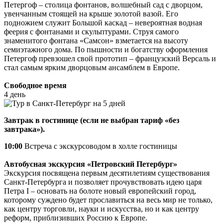
Петергоф – столица фонтанов, волшебный сад с дворцом,
увенчанным стоящей на крыше золотой вазой. Его
подножием служит Большой каскад – невероятная водная
феерия с фонтанами и скульптурами. Струя самого
знаменитого фонтана «Самсон» взметается на высоту
семиэтажного дома. По пышности и богатству оформления
Петергоф превзошел свой прототип – французский Версаль и
стал самым ярким дворцовым ансамблем в Европе.
Свободное время
4 день
Завтрак в гостинице (если не выбран тариф «без
завтрака»).
10:00
Встреча с экскурсоводом в холле гостиницы
Автобусная экскурсия «Петровский Петербург»
Экскурсия посвящена первым десятилетиям существования
Санкт-Петербурга и позволяет прочувствовать идею царя
Петра I – основать на болоте новый европейский город,
которому суждено будет прославиться на весь мир не только,
как центру торговли, науки и искусства, но и как центру
реформ, приблизивших Россию к Европе.