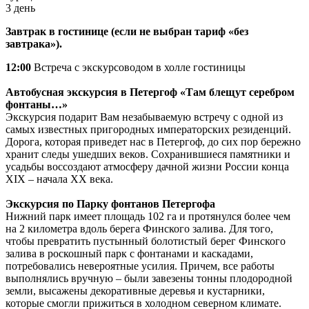
3 день
Завтрак в гостинице (если не выбран тариф «без
завтрака»).
12:00
Встреча с экскурсоводом в холле гостиницы
Автобусная экскурсия в Петергоф «Там блещут серебром
фонтаны…»
Экскурсия подарит Вам незабываемую встречу с одной из
самых известных пригородных императорских резиденций.
Дорога, которая приведет нас в Петергоф, до сих пор бережно
хранит следы ушедших веков. Сохранившиеся памятники и
усадьбы воссоздают атмосферу дачной жизни России конца
XIX – начала XX века.
Экскурсия по Парку фонтанов Петергофа
Нижний парк имеет площадь 102 га и протянулся более чем
на 2 километра вдоль берега Финского залива. Для того,
чтобы превратить пустынный болотистый берег Финского
залива в роскошный парк с фонтанами и каскадами,
потребовались невероятные усилия. Причем, все работы
выполнялись вручную – были завезены тонны плодородной
земли, высажены декоративные деревья и кустарники,
которые смогли прижиться в холодном северном климате.