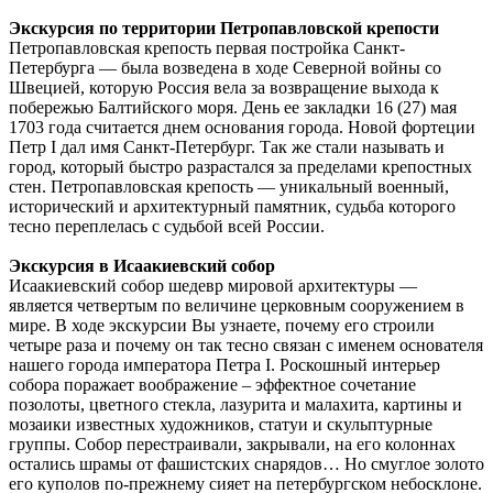
Экскурсия по территории Петропавловской крепости
Петропавловская крепость первая постройка Санкт-
Петербурга — была возведена в ходе Северной войны со
Швецией, которую Россия вела за возвращение выхода к
побережью Балтийского моря. День ее закладки 16 (27) мая
1703 года считается днем основания города. Новой фортеции
Петр I дал имя Санкт-Петербург. Так же стали называть и
город, который быстро разрастался за пределами крепостных
стен. Петропавловская крепость — уникальный военный,
исторический и архитектурный памятник, судьба которого
тесно переплелась с судьбой всей России.
Экскурсия в Исаакиевский собор
Исаакиевский собор шедевр мировой архитектуры —
является четвертым по величине церковным сооружением в
мире. В ходе экскурсии Вы узнаете, почему его строили
четыре раза и почему он так тесно связан с именем основателя
нашего города императора Петра I. Роскошный интерьер
собора поражает воображение – эффектное сочетание
позолоты, цветного стекла, лазурита и малахита, картины и
мозаики известных художников, статуи и скульптурные
группы. Собор перестраивали, закрывали, на его колоннах
остались шрамы от фашистских снарядов… Но смуглое золото
его куполов по-прежнему сияет на петербургском небосклоне.