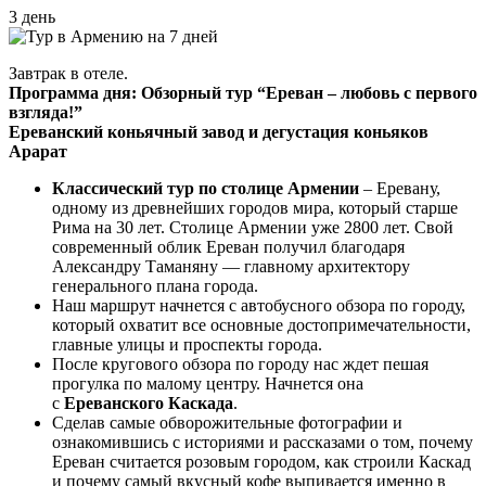
3 день
Завтрак в отеле.
Программа дня: Обзорный тур “Ереван – любовь с первого
взгляда!”
Ереванский коньячный завод и дегустация коньяков
Арарат
Классический тур по столице Армении
– Еревану,
одному из древнейших городов мира, который старше
Рима на 30 лет. Столице Армении уже 2800 лет. Свой
современный облик Ереван получил благодаря
Александру Таманяну — главному архитектору
генерального плана города.
Наш маршрут начнется с автобусного обзора по городу,
который охватит все основные достопримечательности,
главные улицы и проспекты города.
После кругового обзора по городу нас ждет пешая
прогулка по малому центру. Начнется она
с
Ереванского Каскада
.
Сделав самые обворожительные фотографии и
ознакомившись с историями и рассказами о том, почему
Ереван считается розовым городом, как строили Каскад
и почему самый вкусный кофе выпивается именно в