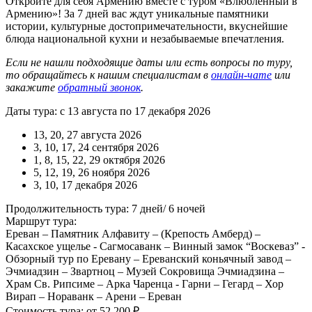
Откройте для себя Армению вместе с туром «Влюбленный в
Армению»! За 7 дней вас ждут уникальные памятники
истории, культурные достопримечательности, вкуснейшие
блюда национальной кухни и незабываемые впечатления.
Если не нашли подходящие даты или есть вопросы по туру,
то обращайтесь к нашим специалистам в
онлайн-чате
или
закажите
обратный звонок
.
Даты тура: с 13 августа по 17 декабря 2026
13, 20, 27 августа 2026
3, 10, 17, 24 сентября 2026
1, 8, 15, 22, 29 октября 2026
5, 12, 19, 26 ноября 2026
3, 10, 17 декабря 2026
Продолжительность тура: 7 дней/ 6 ночей
Маршрут тура:
Ереван – Памятник Алфавиту – (Крепость Амберд) –
Касахское ущелье - Сагмосаванк – Винный замок “Воскеваз” -
Обзорный тур по Еревану – Ереванский коньячный завод –
Эчмиадзин – Звартноц – Музей Сокровища Эчмиадзина –
Храм Св. Рипсиме – Арка Чаренца - Гарни – Гегард – Хор
Вирап – Нораванк – Арени – Ереван
Стоимость тура: от 52 200 ₽