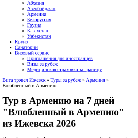
Абхазия
Азербайджан
Армения
Белоруссия
Грузия
Казахстан
Узбекистан
Круиз
Санатории
Визовый сервис
Приглашения для иностранцев
Визы за рубеж
Медицинская страховка за границу
Вита трэвел Ижевск
»
Туры за рубеж
»
Армения
»
Влюбленный в Армению
Тур в Армению на 7 дней
"Влюбленный в Армению"
из Ижевска 2026