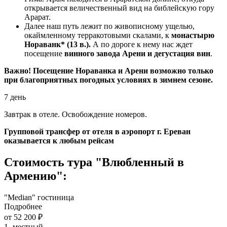
открывается величественный вид на библейскую гору
Арарат.
Далее наш путь лежит по живописному ущелью,
окаймленному терракотовыми скалами, к
монастырю
Нораванк* (13 в.).
А по дороге к нему нас ждет
посещение
винного завода Арени и дегустация вин
.
Важно! Посещение Нораванка и Арени возможно только
при благоприятных погодных условиях в зимнем сезоне.
7 день
Завтрак в отеле. Освобождение номеров.
Групповой трансфер от отеля в аэропорт г. Ереван
оказывается к любым рейсам
Стоимость тура "Влюбленный в
Армению":
"Median" гостиница
Подробнее
от 52 200 ₽
1- местный