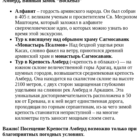
Амберд, Винный замок “Воскеваз”
Алфавит
– гордость армянского народа. Он был собран
в 405 г. великим ученым и просветителем Св. Месропом
Маштоцем, который заложил в алфавите
сверхчеловеческие идеи, о которых можно узнать во
время этой экскурсии.
Тур к висящему над обрывом храму Сагмосаванк
«Монастырь Псалмов»
Над бездной ущелья реки
Касах, словно факел на ветру, приютился древний
армянский храм и
монастырь Сагмосаванк
.
Тур в Крепость Амберд
(«крепость в облаках») — на
южном склоне величественной горы Арагац, вдали от
шумных городов, возвышается средневековая крепость
Амберд. Она находится на скалистом склоне на высоте
2100 метров, с двух сторон защищенная глубокими
ущельями на слиянии рек Амберд и Аркашен. Эта
уникальная достопримечательность расположена в 50
км от Еревана, и к ней ведет единственная дорога,
проходящая по горным серпантинам, из-за чего зимой
крепость становится неприступной – на многие
километры путь заносит мощным слоем снега.
Важно! Посещение Крепости Амберд возможно только при
благоприятных погодных условиях
.