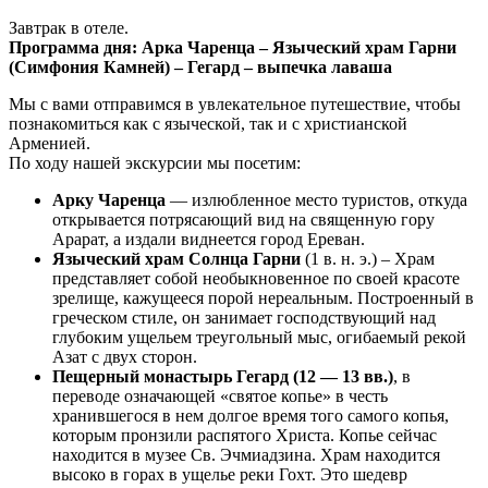
Завтрак в отеле.
Программа дня: Арка Чаренца – Языческий храм Гарни
(Симфония Камней) – Гегард – выпечка лаваша
Мы с вами отправимся в увлекательное путешествие, чтобы
познакомиться как с языческой, так и с христианской
Арменией.
По ходу нашей экскурсии мы посетим:
Арку Чаренца
— излюбленное место туристов, откуда
открывается потрясающий вид на священную гору
Арарат, а издали виднеется город Ереван.
Языческий храм Солнца Гарни
(1 в. н. э.) – Храм
представляет собой необыкновенное по своей красоте
зрелище, кажущееся порой нереальным. Построенный в
греческом стиле, он занимает господствующий над
глубоким ущельем треугольный мыс, огибаемый рекой
Азат с двух сторон.
Пещерный монастырь Гегард (12 — 13 вв.)
, в
переводе означающей «святое копье» в честь
хранившегося в нем долгое время того самого копья,
которым пронзили распятого Христа. Копье сейчас
находится в музее Св. Эчмиадзина. Храм находится
высоко в горах в ущелье реки Гохт. Это шедевр