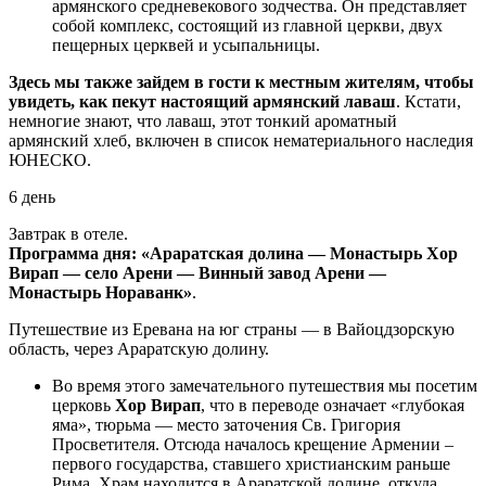
армянского средневекового зодчества. Он представляет
собой комплекс, состоящий из главной церкви, двух
пещерных церквей и усыпальницы.
Здесь мы также зайдем в гости к местным жителям, чтобы
увидеть, как пекут настоящий армянский лаваш
. Кстати,
немногие знают, что лаваш, этот тонкий ароматный
армянский хлеб, включен в список нематериального наследия
ЮНЕСКО.
6 день
Завтрак в отеле.
Программа дня: «Араратская долина — Монастырь Хор
Вирап — село Арени — Винный завод Арени —
Монастырь Нораванк»
.
Путешествие из Еревана на юг страны — в Вайоцдзорскую
область, через Араратскую долину.
Во время этого замечательного путешествия мы посетим
церковь
Хор Вирап
, что в переводе означает «глубокая
яма», тюрьма — место заточения Св. Григория
Просветителя. Отсюда началось крещение Армении –
первого государства, ставшего христианским раньше
Рима. Храм находится в Араратской долине, откуда