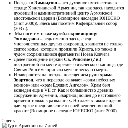
Поездка в
Эчмиадзин
– это духовное путешествие в
сердце Христианской Армении, так как здесь находится
духовный и административный центр Армянской
апостольской церкви (Всемирное наследие ЮНЕСКО
(лист 2000)). Здесь мы посетим Кафедральный собор
(303 г.).
Мы посетим также
музей-сокровищницу
Эчмиадзина
– ведь именно здесь, среди
многочисленных других сокровищ, хранится не только
святое копье, которым пронзили Христа, но также и
чудом сохранившиеся фрагменты Ноева Ковчега.
Далее посещение церкви
Св. Рипсиме (7 в.)
—
построенной на месте древнего языческого капища, где
Святая Рипсиме приняла мученическую смерть.
И завершится на поездка посещением руин
храма
Звартноц
, что в переводе означает «сонм небесных
воинов» или «храм Бдящих Ангелов». Храм был
возведен еще в VII ст. Как и большинство древних
сооружений Армении, Звартноц дошел до настоящего
времени только в развалинах. Но даже в таком виде он
дает яркое представление о своей величественной
красоте (Всемирное наследие ЮНЕСКО (лист 2000).
5 день