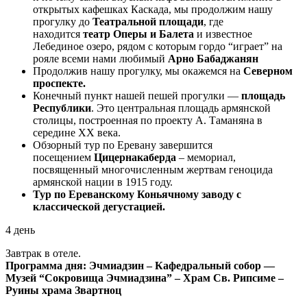
открытых кафешках Каскада, мы продолжим нашу
прогулку до
Театральной площади
, где
находится
театр Оперы и Балета
и известное
Лебединое озеро, рядом с которым гордо “играет” на
рояле всеми нами любимый
Арно Бабаджанян
Продолжив нашу прогулку, мы окажемся на
Северном
проспекте.
Конечный пункт нашей пешей прогулки —
площадь
Республики
. Это центральная площадь армянской
столицы, построенная по проекту А. Таманяна в
середине XX века.
Обзорный тур по Еревану завершится
посещением
Цицернакаберда
– мемориал,
посвященный многочисленным жертвам геноцида
армянской нации в 1915 году.
Тур по Ереванскому Коньячному заводу с
классической дегустацией.
4 день
Завтрак в отеле.
Программа дня: Эчмиадзин – Кафедральный собор —
Музей “Сокровища Эчмиадзина” – Храм Св. Рипсиме –
Руины храма Звартноц