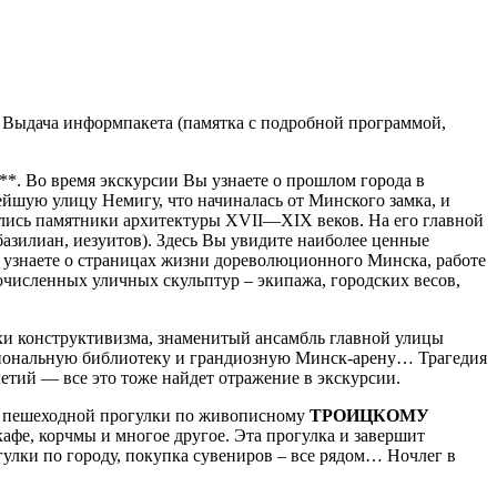
0). Выдача информпакета (памятка с подробной программой,
***. Во время экскурсии Вы узнаете о прошлом города в
ейшую улицу Немигу, что начиналась от Минского замка, и
ились памятники архитектуры XVII—XIX веков. На его главной
азилиан, иезуитов). Здесь Вы увидите наиболее ценные
 узнаете о страницах жизни дореволюционного Минска, работе
очисленных уличных скульптур – экипажа, городских весов,
хи конструктивизма, знаменитый ансамбль главной улицы
иональную библиотеку и грандиозную Минск-арену… Трагедия
ий — все это тоже найдет отражение в экскурсии.
емя пешеходной прогулки по живописному
ТРОИЦКОМУ
кафе, корчмы и многое другое. Эта прогулка и завершит
гулки по городу, покупка сувениров – все рядом… Ночлег в