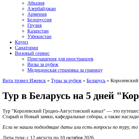
Абхазия
Азербайджан
Армения
Белоруссия
Грузия
Казахстан
Узбекистан
Круиз
Санатории
Визовый сервис
Приглашения для иностранцев
Визы за рубеж
Медицинская страховка за границу
Вита трэвел Ижевск
»
Туры за рубеж
»
Беларусь
» Королевский
Тур в Беларусь на 5 дней "Ко
Тур "Королевский Гродно-Августовский канал" — это путешест
Старый и Новый замки, кафедральные соборы, а также наслади
Если не нашли подходящие даты или есть вопросы по туру, т
Даты тура: с 12 августа по 10 октября 2026