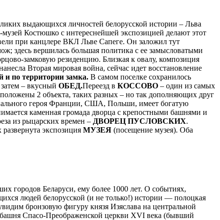
великих выдающихся личностей белорусской истории – Льва
м-музей Костюшко с интереснейшей экспозицией делают этот
цвели при канцлере ВКЛ Льве Сапеге. Он заложил тут
ож; здесь вершилась большая политика с ее замысловатыми
орцово-замковую резиденцию. Близкая к овалу, композиция
нанесла Вторая мировая война, сейчас идет восстановление
и по территории замка.
В самом поселке сохранилось
А затем – вкусный
ОБЕД.
Переезд в
КОССОВО
– один из самых
асположены 2 объекта, таких разных – но так дополняющих друг
ального героя Франции, США, Польши, имеет богатую
днимается каменная громада дворца с крепостными башнями и
реза из рыцарских времен –
ДВОРЕЦ ПУСЛОВСКИХ
.
х развернута экспозиция
МУЗЕЯ
(посещение музея). Оба
х городов Беларуси, ему более 1000 лет. О событиях,
ихся людей белорусской (и не только!) истории — полоцкая
увидим бронзовую фигуру князя Изяслава на центральной
я башня Спасо-Преображенской церкви XVI века (бывший