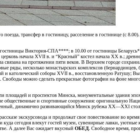
го поезда, трансфер в гостиницу, расселение в гостинице (с 8.0
 от гостиницы Виктория-СПА****; в 10.00 от гостиницы Беларусь
ерковь начала ХVII в. и “Красный” костел начала ХХ в.; древн
ла связана на протяжении пяти веков. В Верхнем городе сохран
вые ряды, несколько монастырских комплексов (бернардинцев, б
й и католический соборы ХVII в., восстановленную Ратушу; Вы
пл. Свободы можно сделать прекрасные фотографии на фоне мног
ли площадей и проспектов Минска, монументальные здания эпо
ые общественные и спортивные сооружения: оригинальную Нац
менный, динамично развивающийся Минск рубежа ХХ—ХХI столет
 рассказе экскурсовода и продолжат свое повествование во вр
 и куда сегодня влекут гостей музеи, сувенирные лавки, уютные 
стве. А далее Вас ожидает вкусный
ОБЕД
. Свободное время, про