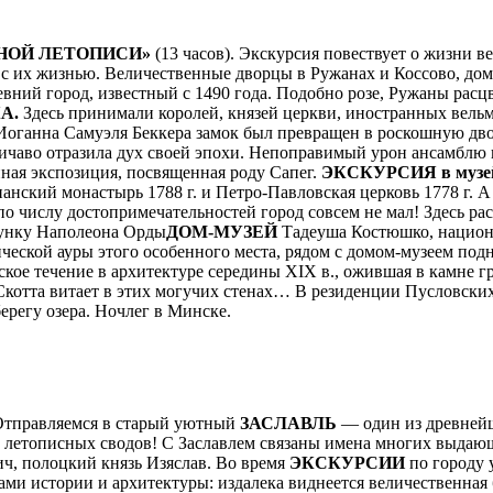
ННОЙ ЛЕТОПИСИ»
(13 часов). Экскурсия повествует о жизни 
 с их жизнью. Величественные дворцы в Ружанах и Коссово, до
евний город, известный с 1490 года. Подобно розе, Ружаны рас
А.
Здесь принимали королей, князей церкви, иностранных вельм
а Иоганна Самуэля Беккера замок был превращен в роскошную дв
личаво отразила дух своей эпохи. Непоправимый урон ансамблю 
йная экспозиция, посвященная роду Сапег.
ЭКСКУРСИЯ в музей 
ианский монастырь 1788 г. и Петро-Павловская церковь 1778 г. 
а по числу достопримечательностей город совсем не мал! Здесь р
сунку Наполеона Орды
ДОМ-МУЗЕЙ
Тадеуша Костюшко, национ
ической ауры этого особенного места, рядом с домом-музеем по
кое течение в архитектуре середины XIX в., ожившая в камне г
 Скотта витает в этих могучих стенах… В резиденции Пусловски
ерегу озера. Ночлег в Минске.
 Отправляемся в старый уютный
ЗАСЛАВЛЬ
— один из древнейши
 летописных сводов! С Заславлем связаны имена многих выдающ
ч, полоцкий князь Изяслав. Во время
ЭКСКУРСИИ
по городу 
ами истории и архитектуры: издалека виднеется величественна