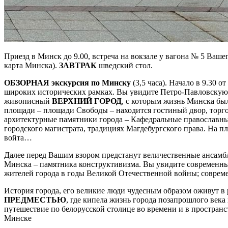
Приезд в Минск до 9.00, встреча на вокзале у вагона № 5 Ваше
карта Минска).
ЗАВТРАК
шведский стол.
ОБЗОРНАЯ экскурсия по Минску
(3,5 часа). Начало в 9.30
широких исторических рамках. Вы увидите Петро-Павловскую ц
живописный
ВЕРХНИЙ ГОРОД
, с которым жизнь Минска бы
площади – площади Свободы – находится гостиный двор, торго
архитектурные памятники города – Кафедральные православны
городского магистрата, традициях Магдебургского права. На 
войта…
Далее перед Вашим взором предстанут величественные ансамб
Минска – памятника конструктивизма. Вы увидите современн
жителей города в годы Великой Отечественной войны; совре
История города, его великие люди чудесным образом оживут в
ПРЕДМЕСТЬЮ
, где кипела жизнь города позапрошлого века
путешествие по белорусской столице во времени и в простран
Минске