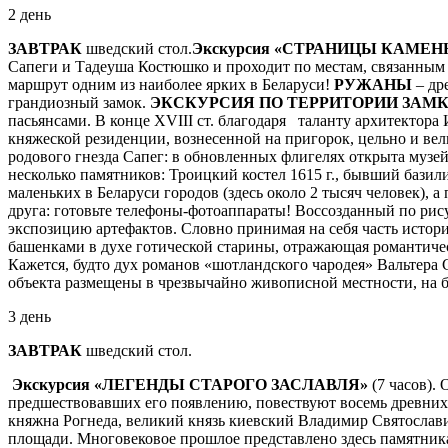
2 день
ЗАВТРАК
шведский стол.
Экскурсия «СТРАНИЦЫ КАМЕ
Сапеги и Тадеуша Костюшко и прохо­дит по местам, связанным
маршрут одним из наиболее ярких в Белару­си!
РУЖАНЫ
– др
грандиозный замок.
ЭКСКУРСИЯ ПО ТЕРРИТОРИИ ЗАМК
пасьянсами. В конце XVIII ст. благодаря таланту архитектор
княжеской резиденции, вознесенной на пригорок, цельно и ве
родового гнезда Сапег: в обновленных флигелях открыта музе
несколько памятников: Троицкий костел 1615 г., бывший базил
маленьких в Беларуси городов (здесь около 2 тысяч человек), 
друга: готовьте телефоны-фотоаппараты! Воссозданный по ри
экспозицию артефактов. Словно принимая на себя часть истор
башенками в духе готической старины, отражающая романтичес
Кажется, будто дух романов «шотландского чародея» Вальтера
объекта размещены в чрезвычайно живописной местности, на б
3 день
ЗАВТРАК
шведский стол.
Экскурсия «ЛЕГЕНДЫ СТАРОГО ЗАСЛАВЛЯ»
(7 часов).
предшествовавших его появлению, повествуют восемь древних
княжна Рогнеда, великий князь киевский Владимир Святослави
площади. Многовековое прошлое представлено здесь памятник