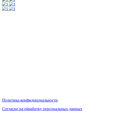
г.Ижевск. ул.Коммунаров 244, 2 этаж, офис 205
телефон: 8 3412 20 88 08
График работы: с 9:00 до 17:00
Суббота - выходной воскресенье - выходной.
Обед с 12:00 до 13:00