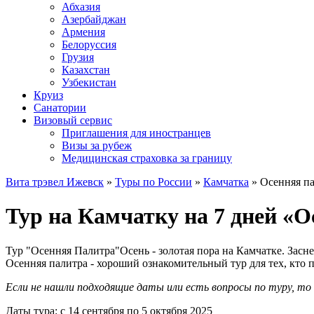
Абхазия
Азербайджан
Армения
Белоруссия
Грузия
Казахстан
Узбекистан
Круиз
Санатории
Визовый сервис
Приглашения для иностранцев
Визы за рубеж
Медицинская страховка за границу
Вита трэвел Ижевск
»
Туры по России
»
Камчатка
» Осенняя п
Тур на Камчатку на 7 дней «О
Тур "Осенняя Палитра"Осень - золотая пора на Камчатке. Зас
Осенняя палитра - хороший ознакомительный тур для тех, кто 
Если не нашли подходящие даты или есть вопросы по туру, т
Даты тура: с 14 сентября по 5 октября 2025