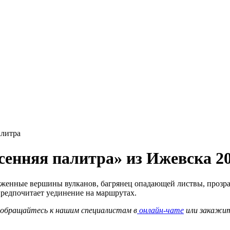
алитра
сенняя палитра» из Ижевска 2
неженные вершины вулканов, багрянец опадающей листвы, прозр
предпочитает уединение на маршрутах.
о обращайтесь к нашим специалистам в
онлайн-чате
или закажи