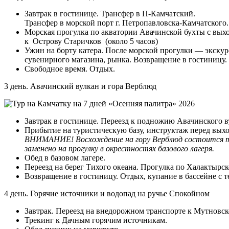
Завтрак в гостинице. Трансфер в П-Камчатский.
Трансфер в морской порт г. Петропавловска-Камчатского.
Морская прогулка по акватории Авачинской бухты с вых
к Острову Старичков (около 5 часов)
Ужин на борту катера. После морской прогулки — экскур
сувенирного магазина, рынка. Возвращение в гостиницу.
Свободное время. Отдых.
3 день. Авачинский вулкан и гора Верблюд
Завтрак в гостинице. Переезд к подножию Авачинского ву
Прибытие на туристическую базу, инструктаж перед выхо
ВНИМАНИЕ! Восхождение на гору Верблюд состоится толь
заменено на прогулку в окрестностях базового лагеря.
Обед в базовом лагере.
Переезд на берег Тихого океана. Прогулка по Халактырск
Возвращение в гостиницу. Отдых, купание в бассейне с 
4 день. Горячие источники и водопад на ручье Спокойном
Завтрак. Переезд на внедорожном транспорте к Мутновск
Трекинг к Дачным горячим источникам.