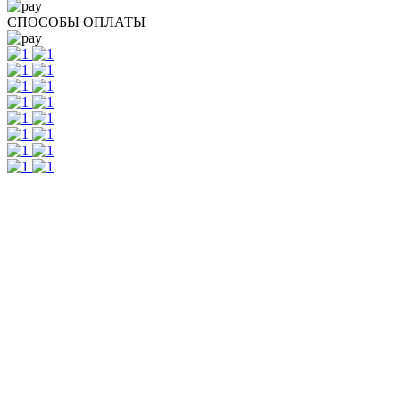
СПОСОБЫ ОПЛАТЫ
г.Ижевск. ул.Коммунаров 244, 2 этаж, офис 205
телефон: 8 3412 20 88 08
График работы: с 9:00 до 17:00