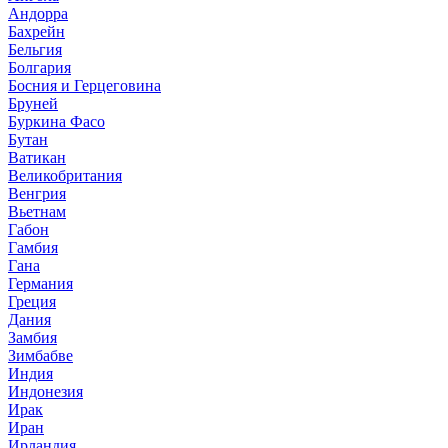
Андорра
Бахрейн
Бельгия
Болгария
Босния и Герцеговина
Бруней
Буркина Фасо
Бутан
Ватикан
Великобритания
Венгрия
Вьетнам
Габон
Гамбия
Гана
Германия
Греция
Дания
Замбия
Зимбабве
Индия
Индонезия
Ирак
Иран
Ирландия