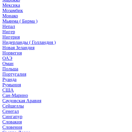
Мексика
Мозамбик
Монако
Мьянма ( Бирма )
Непал
Нигер
Нигерия
Нидерланды ( Голландия )
Новая Зеландия
Норвегия
ОАЭ
Оман
Польша
Португалия
Руанда
Румыния
США
Сан-Марино
Саудовская Аравия
Сейшеллы
Сенегал
Сингапур
Словакия
Словения