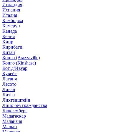
Исландия
Испания
Италия
Камбоджа
Камерун
Канада
Кения
Кипр
Кирибати
Китай
Конго (Brazzaville)
Конго (Kinshasa)
Кот-д’Ивуар
Кувейт
Латвия
Лесото
Ливан
Литва
Лихтенштейн
Лицо без гражданства
Люксембург
Мадагаскар
Малайзия
Мальта
Марокко