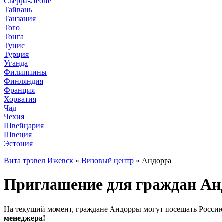
Сьерра-Леоне
Тайвань
Танзания
Того
Тонга
Тунис
Турция
Уганда
Филиппины
Финляндия
Франция
Хорватия
Чад
Чехия
Швейцария
Швеция
Эстония
Вита трэвел Ижевск
»
Визовый центр
» Андорра
Приглашение для граждан Ан
На текущий момент, граждане Андорры могут посещать Россию
менеджера!