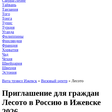
Сьерра-Леоне
Тайвань
Танзания
Того
Тонга
Тунис
Турция
Уганда
Филиппины
Финляндия
Франция
Хорватия
Чад
Чехия
Швейцария
Швеция
Эстония
Вита трэвел Ижевск
»
Визовый центр
» Лесото
Приглашение для граждан
Лесото в Россию в Ижевске
2026