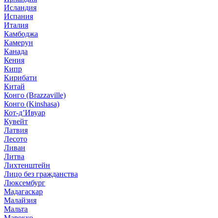
Исландия
Испания
Италия
Камбоджа
Камерун
Канада
Кения
Кипр
Кирибати
Китай
Конго (Brazzaville)
Конго (Kinshasa)
Кот-д’Ивуар
Кувейт
Латвия
Лесото
Ливан
Литва
Лихтенштейн
Лицо без гражданства
Люксембург
Мадагаскар
Малайзия
Мальта
Марокко