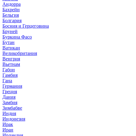
Андорра
Бахрейн
Бельгия
Болгария
Босния и Герцеговина
Бруней
Буркина Фасо
Бутан
Ватикан
Великобритания
Венгрия
Вьетнам
Габон
Гамбия
Гана
Германия
Греция
Дания
Замбия
Зимбабве
Индия
Индонезия
Ирак
Иран
Ирландия