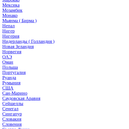
Мексика
Мозамбик
Монако
Мьянма ( Бирма )
Непал
Нигер
Нигерия
Нидерланды ( Голландия )
Новая Зеландия
Норвегия
ОАЭ
Оман
Польша
Португалия
Руанда
Румыния
США
Сан-Марино
Саудовская Аравия
Сейшеллы
Сенегал
Сингапур
Словакия
Словения