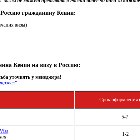
с визам
не может пребывать в России более 90 дней за каждое
 Россию гражданину Кении:
нчания визы)
ина Кении на визу в Россию:
ьба уточнять у менеджера!
трэвел"
Срок оформления (
5-7
Visa
1-2
нии