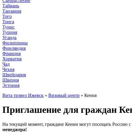
Сьерра-Леоне
Тайвань
Танзания
Того
Тонга
Тунис
Турция
Уганда
Филиппины
Финляндия
Франция
Хорватия
Чад
Чехия
Швейцария
Швеция
Эстония
Вита трэвел Ижевск
»
Визовый центр
» Кения
Приглашение для граждан Кен
На текущий момент, граждане Кении могут посещать Россию с
менеджера!