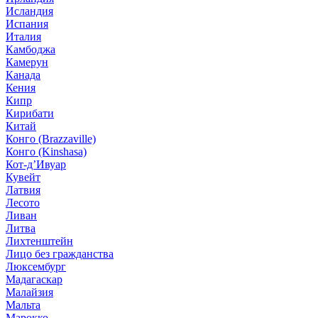
Исландия
Испания
Италия
Камбоджа
Камерун
Канада
Кения
Кипр
Кирибати
Китай
Конго (Brazzaville)
Конго (Kinshasa)
Кот-д’Ивуар
Кувейт
Латвия
Лесото
Ливан
Литва
Лихтенштейн
Лицо без гражданства
Люксембург
Мадагаскар
Малайзия
Мальта
Марокко