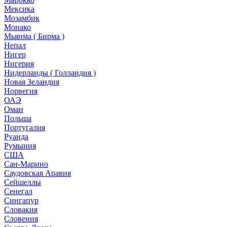
Мексика
Мозамбик
Монако
Мьянма ( Бирма )
Непал
Нигер
Нигерия
Нидерланды ( Голландия )
Новая Зеландия
Норвегия
ОАЭ
Оман
Польша
Португалия
Руанда
Румыния
США
Сан-Марино
Саудовская Аравия
Сейшеллы
Сенегал
Сингапур
Словакия
Словения