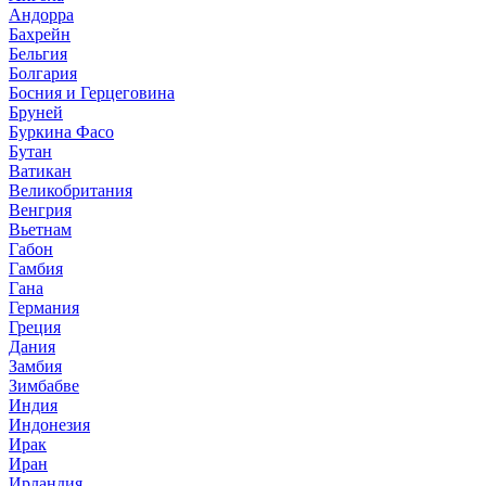
Андорра
Бахрейн
Бельгия
Болгария
Босния и Герцеговина
Бруней
Буркина Фасо
Бутан
Ватикан
Великобритания
Венгрия
Вьетнам
Габон
Гамбия
Гана
Германия
Греция
Дания
Замбия
Зимбабве
Индия
Индонезия
Ирак
Иран
Ирландия