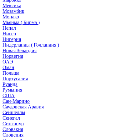
Мексика
Мозамбик
Монако
Мьянма ( Бирма )
Непал
Нигер
Нигерия
Нидерланды ( Голландия )
Новая Зеландия
Норвегия
ОАЭ
Оман
Польша
Португалия
Руанда
Румыния
США
Сан-Марино
Саудовская Аравия
Сейшеллы
Сенегал
Сингапур
Словакия
Словения