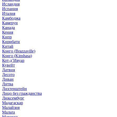
Исландия
Испания
Италия
Камбоджа
Камерун
Канада
Кения
Кипр
Кирибати
Китай
Конго (Brazzaville)
Конго (Kinshasa)
Кот-д’Ивуар
Кувейт
Латвия
Лесото
Ливан
Литва
Лихтенштейн
Лицо без гражданства
Люксембург
Мадагаскар
Малайзия
Мальта
Марокко