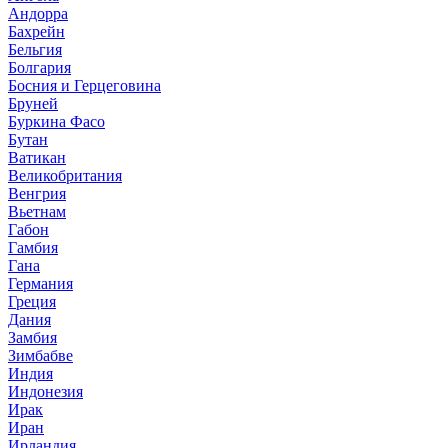
Андорра
Бахрейн
Бельгия
Болгария
Босния и Герцеговина
Бруней
Буркина Фасо
Бутан
Ватикан
Великобритания
Венгрия
Вьетнам
Габон
Гамбия
Гана
Германия
Греция
Дания
Замбия
Зимбабве
Индия
Индонезия
Ирак
Иран
Ирландия