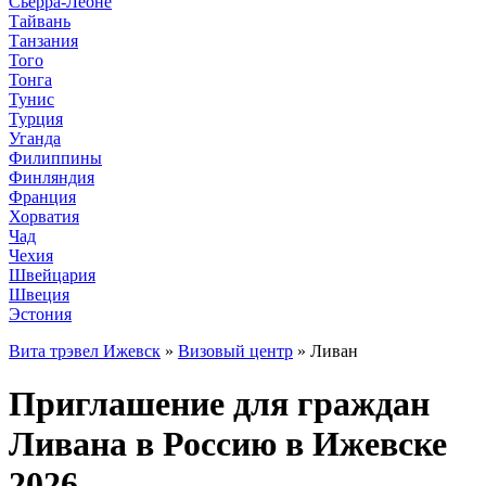
Сьерра-Леоне
Тайвань
Танзания
Того
Тонга
Тунис
Турция
Уганда
Филиппины
Финляндия
Франция
Хорватия
Чад
Чехия
Швейцария
Швеция
Эстония
Вита трэвел Ижевск
»
Визовый центр
» Ливан
Приглашение для граждан
Ливана в Россию в Ижевске
2026