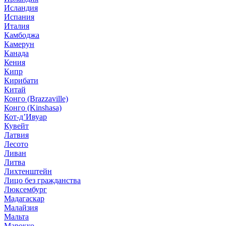
Исландия
Испания
Италия
Камбоджа
Камерун
Канада
Кения
Кипр
Кирибати
Китай
Конго (Brazzaville)
Конго (Kinshasa)
Кот-д’Ивуар
Кувейт
Латвия
Лесото
Ливан
Литва
Лихтенштейн
Лицо без гражданства
Люксембург
Мадагаскар
Малайзия
Мальта
Марокко