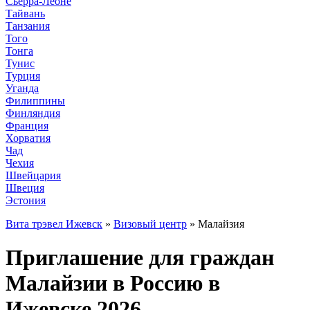
Сьерра-Леоне
Тайвань
Танзания
Того
Тонга
Тунис
Турция
Уганда
Филиппины
Финляндия
Франция
Хорватия
Чад
Чехия
Швейцария
Швеция
Эстония
Вита трэвел Ижевск
»
Визовый центр
» Малайзия
Приглашение для граждан
Малайзии в Россию в
Ижевске 2026