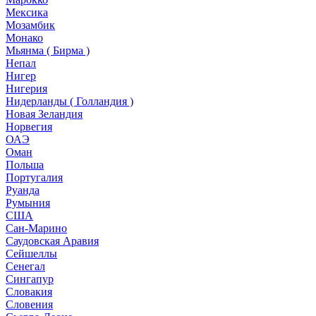
Мексика
Мозамбик
Монако
Мьянма ( Бирма )
Непал
Нигер
Нигерия
Нидерланды ( Голландия )
Новая Зеландия
Норвегия
ОАЭ
Оман
Польша
Португалия
Руанда
Румыния
США
Сан-Марино
Саудовская Аравия
Сейшеллы
Сенегал
Сингапур
Словакия
Словения