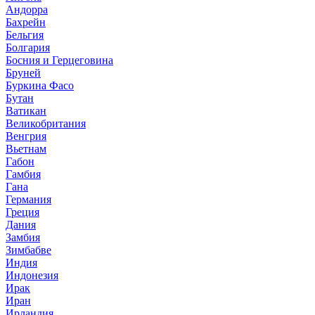
Андорра
Бахрейн
Бельгия
Болгария
Босния и Герцеговина
Бруней
Буркина Фасо
Бутан
Ватикан
Великобритания
Венгрия
Вьетнам
Габон
Гамбия
Гана
Германия
Греция
Дания
Замбия
Зимбабве
Индия
Индонезия
Ирак
Иран
Ирландия