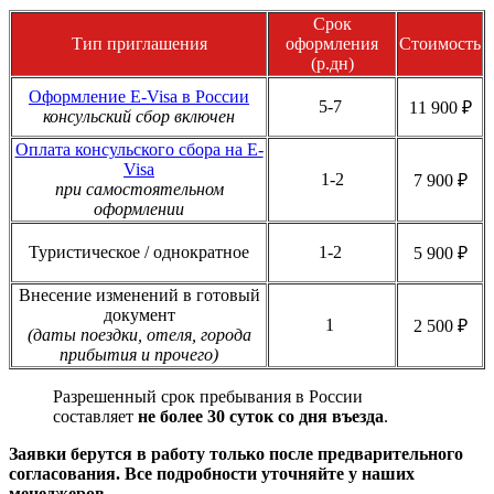
Срок
Тип приглашения
оформления
Стоимость
(р.дн)
Оформление E-Visa в России
5-7
11 900 ₽
консульский сбор включен
Оплата консульского сбора на E-
Visa
1-2
7 900 ₽
при самостоятельном
оформлении
Туристическое / однократное
1-2
5 900 ₽
Внесение изменений в готовый
документ
1
2 500 ₽
(даты поездки, отеля, города
прибытия и прочего)
Разрешенный срок пребывания в России
составляет
не более 30 суток со дня въезда
.
Заявки берутся в работу только после предварительного
согласования. Все подробности уточняйте у наших
менеджеров.