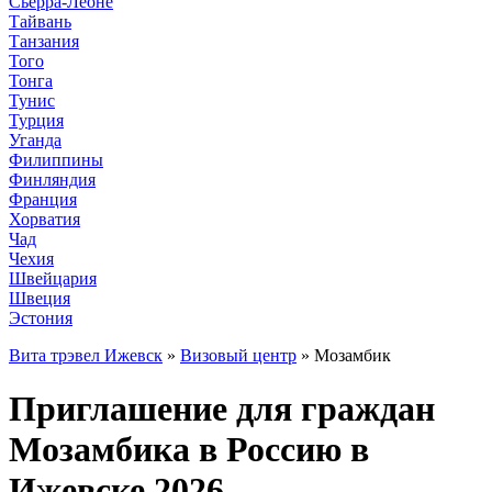
Сьерра-Леоне
Тайвань
Танзания
Того
Тонга
Тунис
Турция
Уганда
Филиппины
Финляндия
Франция
Хорватия
Чад
Чехия
Швейцария
Швеция
Эстония
Вита трэвел Ижевск
»
Визовый центр
» Мозамбик
Приглашение для граждан
Мозамбика в Россию в
Ижевске 2026