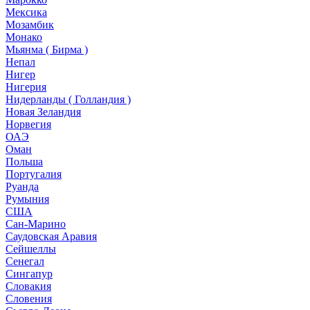
Мексика
Мозамбик
Монако
Мьянма ( Бирма )
Непал
Нигер
Нигерия
Нидерланды ( Голландия )
Новая Зеландия
Норвегия
ОАЭ
Оман
Польша
Португалия
Руанда
Румыния
США
Сан-Марино
Саудовская Аравия
Сейшеллы
Сенегал
Сингапур
Словакия
Словения