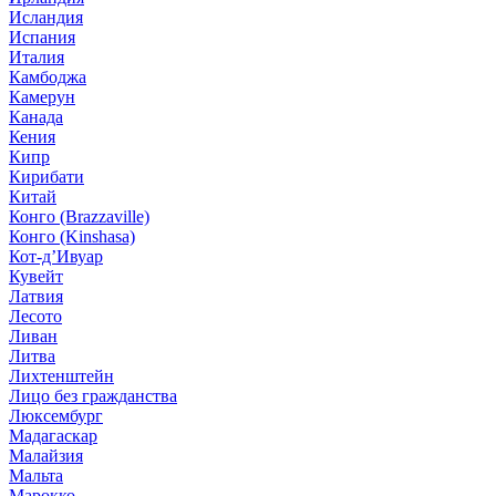
Исландия
Испания
Италия
Камбоджа
Камерун
Канада
Кения
Кипр
Кирибати
Китай
Конго (Brazzaville)
Конго (Kinshasa)
Кот-д’Ивуар
Кувейт
Латвия
Лесото
Ливан
Литва
Лихтенштейн
Лицо без гражданства
Люксембург
Мадагаскар
Малайзия
Мальта
Марокко