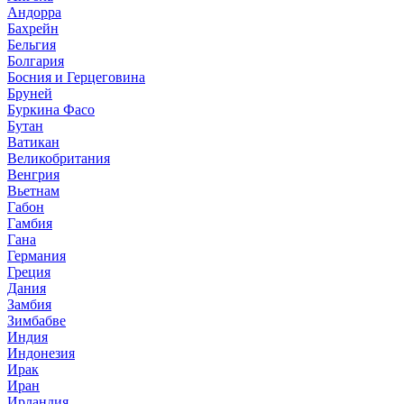
Андорра
Бахрейн
Бельгия
Болгария
Босния и Герцеговина
Бруней
Буркина Фасо
Бутан
Ватикан
Великобритания
Венгрия
Вьетнам
Габон
Гамбия
Гана
Германия
Греция
Дания
Замбия
Зимбабве
Индия
Индонезия
Ирак
Иран
Ирландия