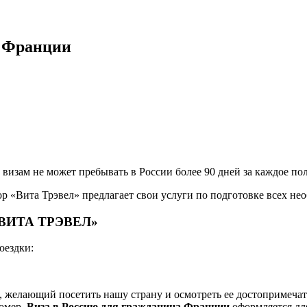
н Франции
визам не может пребывать в России более 90 дней за каждое по
р «Вита Трэвел» предлагает свои услуги по подготовке всех н
 «ВИТА ТРЭВЕЛ»
оездки:
м, желающий посетить нашу страну и осмотреть ее достопримеча
номер.
Виза в Россию для гражданина Франции
оформляется дл