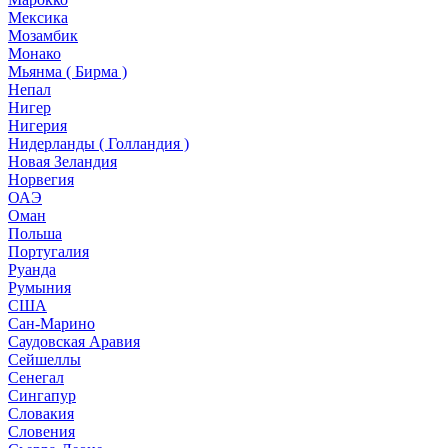
Мексика
Мозамбик
Монако
Мьянма ( Бирма )
Непал
Нигер
Нигерия
Нидерланды ( Голландия )
Новая Зеландия
Норвегия
ОАЭ
Оман
Польша
Португалия
Руанда
Румыния
США
Сан-Марино
Саудовская Аравия
Сейшеллы
Сенегал
Сингапур
Словакия
Словения