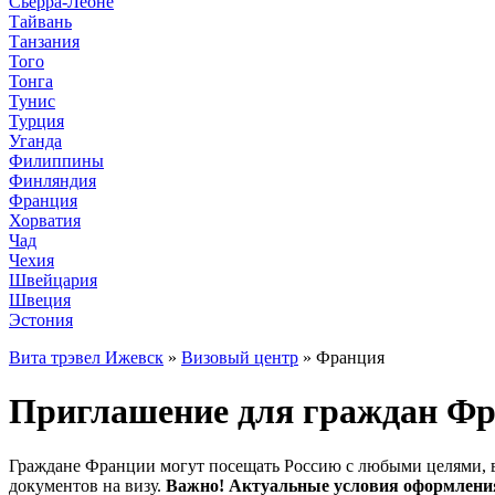
Сьерра-Леоне
Тайвань
Танзания
Того
Тонга
Тунис
Турция
Уганда
Филиппины
Финляндия
Франция
Хорватия
Чад
Чехия
Швейцария
Швеция
Эстония
Вита трэвел Ижевск
»
Визовый центр
» Франция
Приглашение для граждан Фра
Граждане Франции могут посещать Россию с любыми целями, в 
документов на визу.
Важно! Актуальные условия оформления