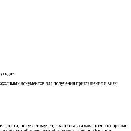
лугодие.
еобходимых документов для получения приглашения и визы.
тельности, получает ваучер, в котором указываются паспортные
я однократной и двукратной поездки, срок пребывания