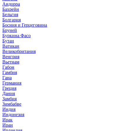
Андорра
Бахрейн
Бельгия
Болгария
Босния и Герцеговина
Бруней
Буркина Фасо
Бутан
Ватикан
Великобритания
Венгрия
Вьетнам
Габон
Гамбия
Гана
Германия
Греция
Дания
Замбия
Зимбабве
Индия
Индонезия
Ирак
Иран
Ирландия