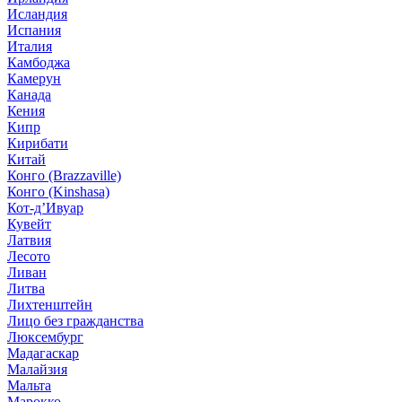
Исландия
Испания
Италия
Камбоджа
Камерун
Канада
Кения
Кипр
Кирибати
Китай
Конго (Brazzaville)
Конго (Kinshasa)
Кот-д’Ивуар
Кувейт
Латвия
Лесото
Ливан
Литва
Лихтенштейн
Лицо без гражданства
Люксембург
Мадагаскар
Малайзия
Мальта
Марокко