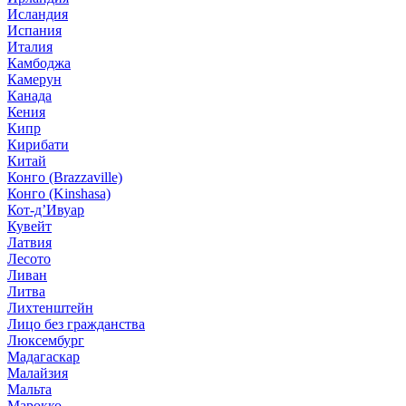
Исландия
Испания
Италия
Камбоджа
Камерун
Канада
Кения
Кипр
Кирибати
Китай
Конго (Brazzaville)
Конго (Kinshasa)
Кот-д’Ивуар
Кувейт
Латвия
Лесото
Ливан
Литва
Лихтенштейн
Лицо без гражданства
Люксембург
Мадагаскар
Малайзия
Мальта
Марокко