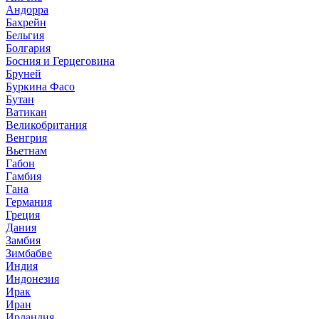
Андорра
Бахрейн
Бельгия
Болгария
Босния и Герцеговина
Бруней
Буркина Фасо
Бутан
Ватикан
Великобритания
Венгрия
Вьетнам
Габон
Гамбия
Гана
Германия
Греция
Дания
Замбия
Зимбабве
Индия
Индонезия
Ирак
Иран
Ирландия