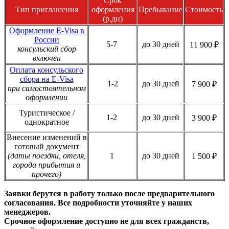
Срок
Тип приглашения
оформления
Пребывание
Стоимость
(р.дн)
Оформление E-Visa в
России
5-7
до 30 дней
11 900 ₽
консульский сбор
включен
Оплата консульского
сбора на E-Visa
1-2
до 30 дней
7 900 ₽
при самостоятельном
оформлении
Туристическое /
1-2
до 30 дней
3 900 ₽
однократное
Внесение изменений в
готовый документ
(даты поездки, отеля,
1
до 30 дней
1 500 ₽
города прибытия и
прочего)
Заявки берутся в работу только после предварительного
согласования. Все подробности уточняйте у наших
менеджеров.
Срочное оформление доступно не для всех гражданств,