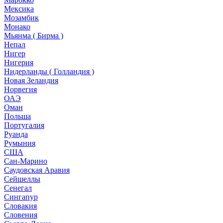
Мексика
Мозамбик
Монако
Мьянма ( Бирма )
Непал
Нигер
Нигерия
Нидерланды ( Голландия )
Новая Зеландия
Норвегия
ОАЭ
Оман
Польша
Португалия
Руанда
Румыния
США
Сан-Марино
Саудовская Аравия
Сейшеллы
Сенегал
Сингапур
Словакия
Словения