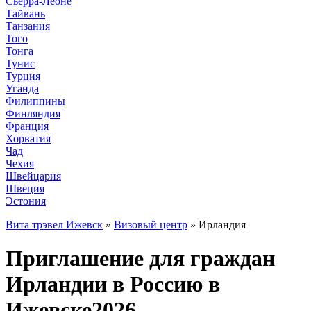
Сьерра-Леоне
Тайвань
Танзания
Того
Тонга
Тунис
Турция
Уганда
Филиппины
Финляндия
Франция
Хорватия
Чад
Чехия
Швейцария
Швеция
Эстония
Вита трэвел Ижевск
»
Визовый центр
» Ирландия
Приглашение для граждан
Ирландии в Россию в
Ижевске2026