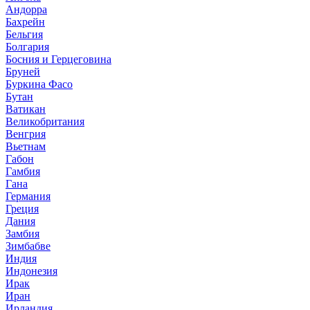
Андорра
Бахрейн
Бельгия
Болгария
Босния и Герцеговина
Бруней
Буркина Фасо
Бутан
Ватикан
Великобритания
Венгрия
Вьетнам
Габон
Гамбия
Гана
Германия
Греция
Дания
Замбия
Зимбабве
Индия
Индонезия
Ирак
Иран
Ирландия