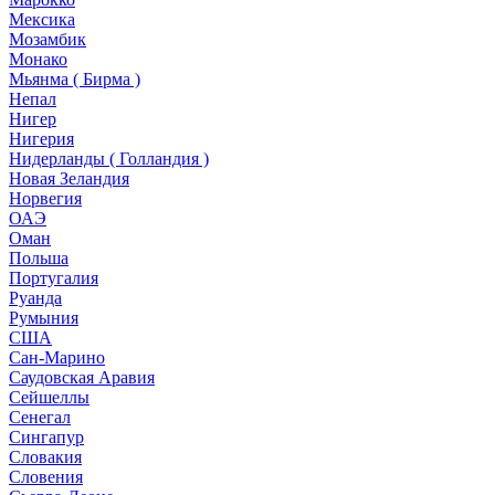
Мексика
Мозамбик
Монако
Мьянма ( Бирма )
Непал
Нигер
Нигерия
Нидерланды ( Голландия )
Новая Зеландия
Норвегия
ОАЭ
Оман
Польша
Португалия
Руанда
Румыния
США
Сан-Марино
Саудовская Аравия
Сейшеллы
Сенегал
Сингапур
Словакия
Словения