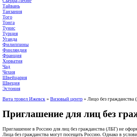
Сьерра-Леоне
Тайвань
Танзания
Того
Тонга
Тунис
Турция
Уганда
Филиппины
Финляндия
Франция
Хорватия
Чад
Чехия
Швейцария
Швеция
Эстония
Вита трэвел Ижевск
»
Визовый центр
» Лицо без гражданства 
Приглашение для лиц без гра
Приглашение в Россию для лиц без гражданства (ЛБГ) не офор
Лица без гражданства могут посещать Россию. Однако в услови