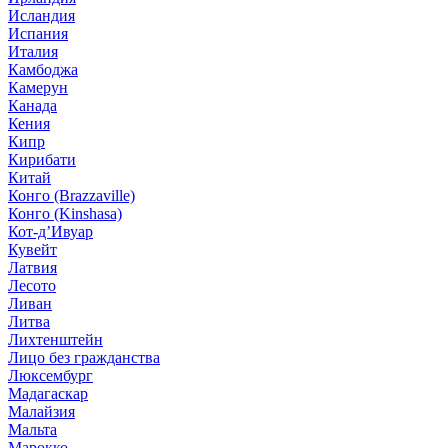
Исландия
Испания
Италия
Камбоджа
Камерун
Канада
Кения
Кипр
Кирибати
Китай
Конго (Brazzaville)
Конго (Kinshasa)
Кот-д’Ивуар
Кувейт
Латвия
Лесото
Ливан
Литва
Лихтенштейн
Лицо без гражданства
Люксембург
Мадагаскар
Малайзия
Мальта
Марокко