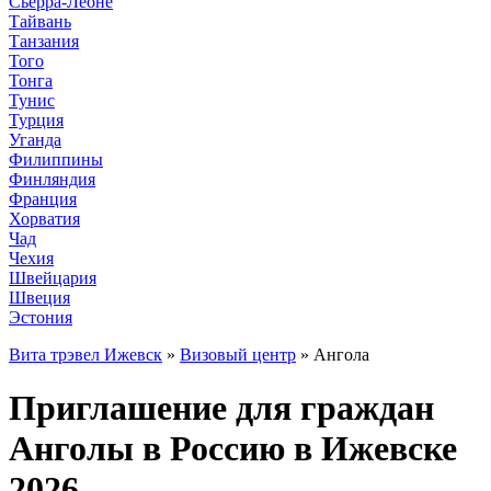
Сьерра-Леоне
Тайвань
Танзания
Того
Тонга
Тунис
Турция
Уганда
Филиппины
Финляндия
Франция
Хорватия
Чад
Чехия
Швейцария
Швеция
Эстония
Вита трэвел Ижевск
»
Визовый центр
» Ангола
Приглашение для граждан
Анголы в Россию в Ижевске
2026