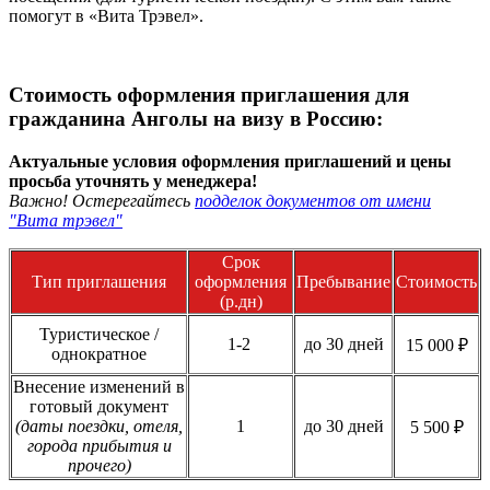
помогут в «Вита Трэвел».
Стоимость оформления приглашения для
гражданина Анголы на визу в Россию:
Актуальные условия оформления приглашений и цены
просьба уточнять у менеджера!
Важно! Остерегайтесь
подделок документов от имени
"Вита трэвел"
Срок
Тип приглашения
оформления
Пребывание
Стоимость
(р.дн)
Туристическое /
1-2
до 30 дней
15 000 ₽
однократное
Внесение изменений в
готовый документ
(даты поездки, отеля,
1
до 30 дней
5 500 ₽
города прибытия и
прочего)