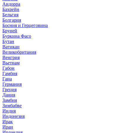
Андорра
Бахрейн
Бельгия
Болгария
Босния и Герцеговина
Бруней
Буркина Фасо
Бутан
Ватикан
Великобритания
Венгрия
Вьетнам
Габон
Гамбия
Гана
Германия
Греция
Дания
Замбия
Зимбабве
Индия
Индонезия
Ирак
Иран
Ирландия