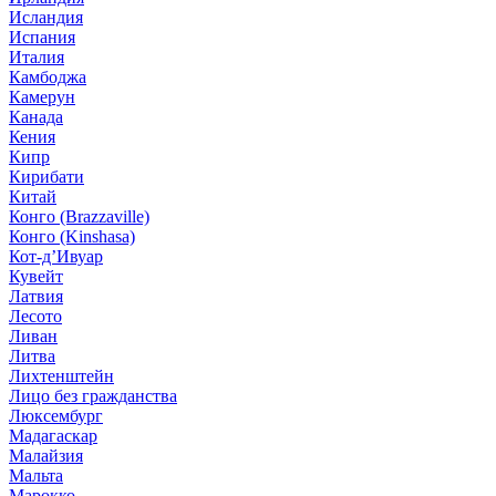
Исландия
Испания
Италия
Камбоджа
Камерун
Канада
Кения
Кипр
Кирибати
Китай
Конго (Brazzaville)
Конго (Kinshasa)
Кот-д’Ивуар
Кувейт
Латвия
Лесото
Ливан
Литва
Лихтенштейн
Лицо без гражданства
Люксембург
Мадагаскар
Малайзия
Мальта
Марокко