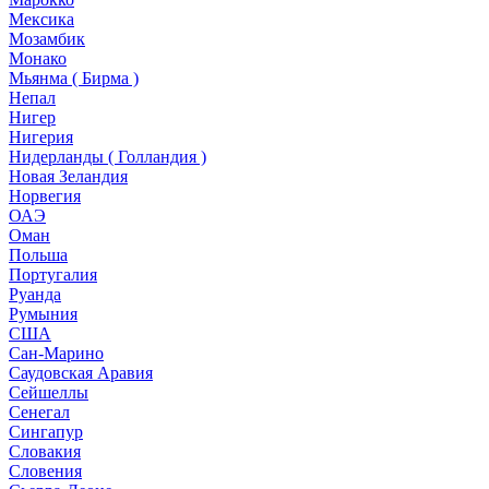
Мексика
Мозамбик
Монако
Мьянма ( Бирма )
Непал
Нигер
Нигерия
Нидерланды ( Голландия )
Новая Зеландия
Норвегия
ОАЭ
Оман
Польша
Португалия
Руанда
Румыния
США
Сан-Марино
Саудовская Аравия
Сейшеллы
Сенегал
Сингапур
Словакия
Словения