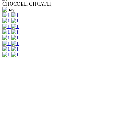
СПОСОБЫ ОПЛАТЫ
г.Ижевск. ул.Коммунаров 244, 2 этаж, офис 205
телефон: 8 3412 20 88 08
График работы: с 9:00 до 17:00