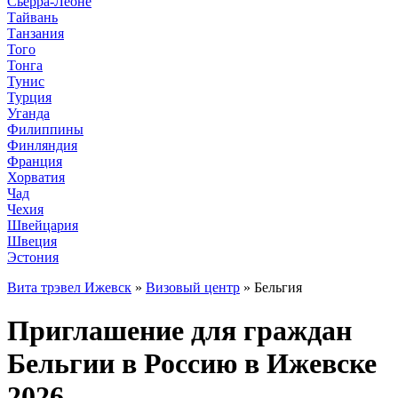
Сьерра-Леоне
Тайвань
Танзания
Того
Тонга
Тунис
Турция
Уганда
Филиппины
Финляндия
Франция
Хорватия
Чад
Чехия
Швейцария
Швеция
Эстония
Вита трэвел Ижевск
»
Визовый центр
» Бельгия
Приглашение для граждан
Бельгии в Россию в Ижевске
2026