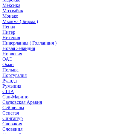
Мексика
Мозамбик
Монако
Мьянма ( Бирма )
Непал
Нигер
Нигерия
Нидерланды ( Голландия )
Новая Зеландия
Норвегия
ОАЭ
Оман
Польша
Португалия
Руанда
Румыния
США
Сан-Марино
Саудовская Аравия
Сейшеллы
Сенегал
Сингапур
Словакия
Словения