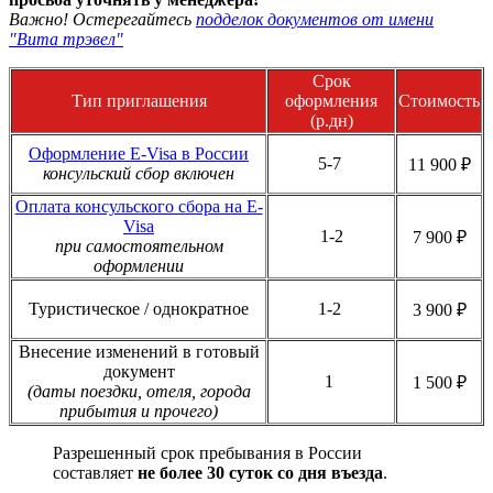
Важно! Остерегайтесь
подделок документов от имени
"Вита трэвел"
Срок
Тип приглашения
оформления
Стоимость
(р.дн)
Оформление E-Visa в России
5-7
11 900 ₽
консульский сбор включен
Оплата консульского сбора на E-
Visa
1-2
7 900 ₽
при самостоятельном
оформлении
Туристическое / однократное
1-2
3 900 ₽
Внесение изменений в готовый
документ
1
1 500 ₽
(даты поездки, отеля, города
прибытия и прочего)
Разрешенный срок пребывания в России
составляет
не более 30 суток со дня въезда
.