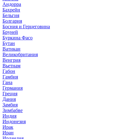
Андорра
Бахрейн
Бельгия
Болгария
Босния и Герцеговина
Бруней
Буркина Фасо
Бутан
Ватикан
Великобритания
Венгрия
Вьетнам
Габон
Гамбия
Гана
Германия
Греция
Дания
Замбия
Зимбабве
Индия
Индонезия
Ирак
Иран
Ирландия