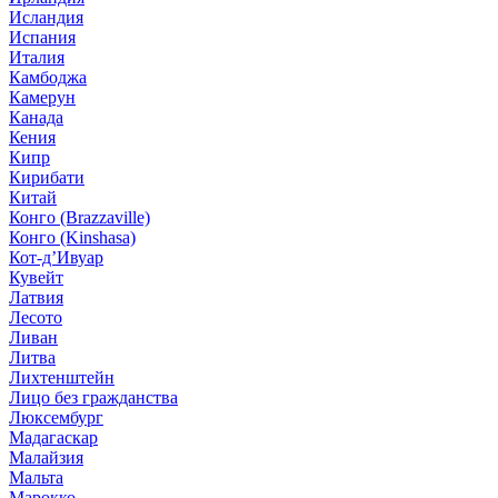
Исландия
Испания
Италия
Камбоджа
Камерун
Канада
Кения
Кипр
Кирибати
Китай
Конго (Brazzaville)
Конго (Kinshasa)
Кот-д’Ивуар
Кувейт
Латвия
Лесото
Ливан
Литва
Лихтенштейн
Лицо без гражданства
Люксембург
Мадагаскар
Малайзия
Мальта
Марокко